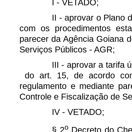
I - VETADO;
II - aprovar o Plano
com os procedimentos esta
parecer da Agência Goiana d
Serviços Públicos - AGR;
III - aprovar a tarif
do art. 15, de acordo co
regulamento e mediante par
Controle e Fiscalização de S
IV - VETADO;
o
§ 2
Decreto do Chef