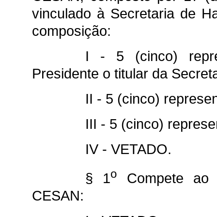
vinculado à Secretaria de 
composição:
I - 5 (cinco) rep
Presidente o titular da Secre
II - 5 (cinco) repres
III - 5 (cinco) repre
IV - VETADO.
o
§ 1
Compete ao C
CESAN: