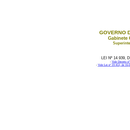
GOVERNO D
Gabinete 
Superinte
LEI Nº 14.939,
-
Vide
Decreto nº
-
Vide Lei nº 19.453, de 16-