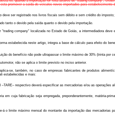
 2º desta lei, quando a importação for feita através de "trading company", c
esta promover a saída de veículos novos importados para estabelecimento d
ão deve ser registrado nos livros fiscais sem débito e sem crédito do imposto;
bado tanto o devido pela saída quanto o devido pela importação.
"trading company" localizada no Estado de Goiás, a intermediadora deve emiti
forma estabelecida neste artigo, integra a base de cálculo para efeito do b
fruição do benefício não pode ultrapassar o limite máximo de 30% (trinta por c
utomotor, não se aplica o limite previsto no inciso anterior.
 aplica-se, também, no caso de empresas fabricantes de produtos alimentíc
li estabelecidas e mais:
 –TARE– respectivo deverá especificar as mercadorias e/ou as operações al
oria em cuja fabricação seja empregada, preponderantemente, matéria-prim
r-se-á o limite máximo mensal do montante da importação das mercadorias p