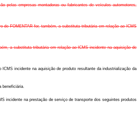
zação pelas empresas montadoras ou fabricantes de veículos automotores,
entivo do FOMENTAR for, também, a substituta tributária em relação ao ICMS
bém, a substituta tributária em relação ao ICMS incidente na aquisição de
ao ICMS incidente na aquisição de produto resultante da industrialização da
 beneficiária.
ICMS incidente na prestação de serviço de transporte dos seguintes produtos