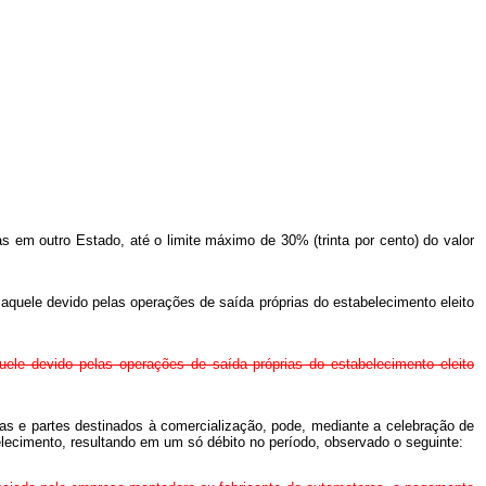
as em outro Estado, até o limite máximo de 30% (trinta por cento) do valor
m aquele devido pelas operações de saída próprias do estabelecimento eleito
uele devido pelas operações de saída próprias do estabelecimento eleito
ças e partes destinados à comercialização, pode, mediante a celebração de
ecimento, resultando em um só débito no período, observado o seguinte: