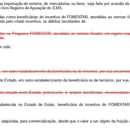
a importação do exterior, de mercadorias ou bens, seja feito por ocasião d
o livro Registro de Apuração do ICMS.
radas como beneficiárias do incentivo do FOMENTAR, atendidas as normas 
do pelo citado incentivo, os débitos resultantes de:
radas no Programa FOMENTAR, atendidas as normas fixadas em regime espec
de:
m sido:
do, em outro estabelecimento da beneficiária ou de terceiros, por sua encomen
este Estado, em outro estabelecimento da beneficiária ou de terceiros, por su
ento situado neste Estado, pertencente à própria beneficiária encomendante o
stabelecida no Estado de Goiás, beneficiária do incentivo do FOMENTAR
s adquiridas para comercialização, desde que o valor a ser objeto da fruição 