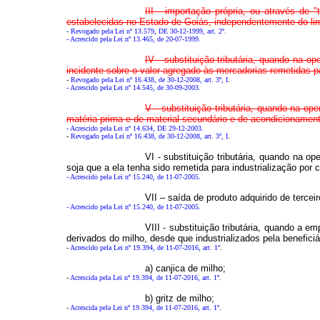
III - importação própria, ou através de
estabelecidas no Estado de Goiás, independentemente do limi
- Revogado pela Lei nº 13.579, DE 30-12-1999, art. 2º.
- Acrescido pela Lei nº 13.465, de 20-07-1999.
IV - substituição tributária, quando na o
incidente sobre o valor agregado às mercadorias remetidas pa
-
Revogado pela Lei nº 16.438, de 30-12-2008, art. 3º, I
.
- Acrescido pela Lei nº 14.545, de 30-09-2003.
V - substituição tributária, quando na o
matéria-prima e de material secundário e de acondicionament
- Acrescido pela Lei nº 14.634, DE 29-12-2003.
-
Revogado pela Lei nº 16.438, de 30-12-2008, art. 3º, I
.
VI - substituição tributária, quando na o
soja que a ela tenha sido remetida para industrialização por 
- Acrescido pela Lei nº 15.240, de 11-07-2005.
VII – saída de produto adquirido de tercei
- Acrescido pela Lei nº 15.240, de 11-07-2005.
VIII - substituição tributária, quando a 
derivados do milho, desde que industrializados pela beneficiá
-
Acrescido pela Lei nº 19.394, de 11-07-2016, art. 1º
.
a) canjica de milho;
-
Acrescida pela Lei nº 19.394, de 11-07-2016, art. 1º
.
b) gritz de milho;
-
Acrescida pela Lei nº 19.394, de 11-07-2016, art. 1º
.