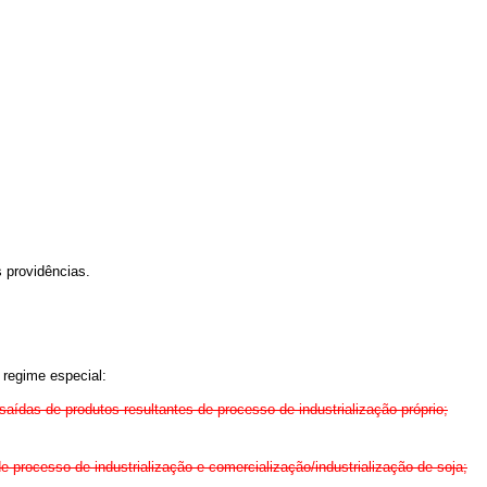
 providências.
 regime especial:
saídas de produtos resultantes de processo de industrialização próprio;
e processo de industrialização e comercialização/industrialização de soja;