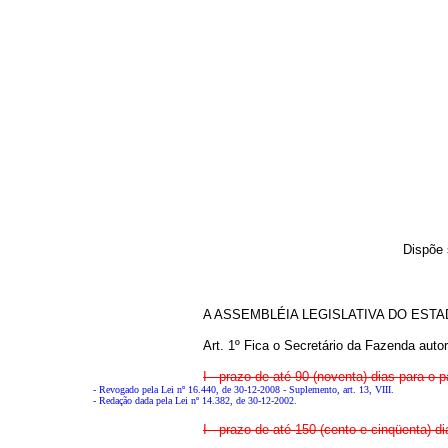
Dispõe 
A ASSEMBLÉIA LEGISLATIVA DO ESTADO D
Art. 1º Fica o Secretário da Fazenda auto
I - prazo de até 90 (noventa) dias para o
- Revogado pela Lei nº 16.440, de 30-12-2008 - Suplemento, art. 13, VIII.
- Redação dada pela Lei nº 14.382, de 30-12-2002.
I - prazo de até 150 (cento e cinqüenta) 