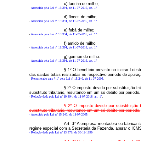
c) farinha de milho;
-
Acrescida pela Lei nº 19.394, de 11-07-2016, art. 1º
.
d) flocos de milho;
-
Acrescida pela Lei nº 19.394, de 11-07-2016, art. 1º
.
e) fubá de milho;
-
Acrescida pela Lei nº 19.394, de 11-07-2016, art. 1º
.
f) amido de milho;
-
Acrescida pela Lei nº 19.394, de 11-07-2016, art. 1º
.
g) gérmen de milho.
-
Acrescida pela Lei nº 19.394, de 11-07-2016, art. 1º
.
§ 1º O benefício previsto no inciso I des
das saídas totais realizadas no respectivo período de apuraç
- Renumerado para § 1º pela Lei nº 15.240, de 11-07-2005.
§ 2º O imposto devido por substituição tr
substituto tributário, resultando em um só débito por período.
-
Redação dada pela Lei nº 19.394, de 11-07-2016, art. 1º
.
§ 2º O imposto devido por substituição 
substituto tributário, resultando em um só débito por período.
- Acrescido pela Lei nº 15.240, de 11-07-2005.
Art. 3º A empresa montadora ou fabricant
regime especial com a Secretaria da Fazenda, apurar o ICMS
- Redação dada pela Lei nº 13.579, de 30-12-1999.