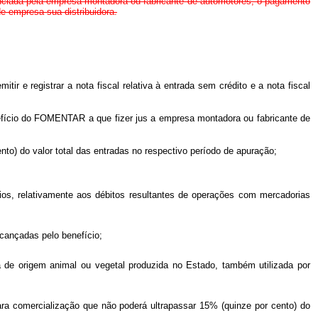
redenciada pela empresa montadora ou fabricante de automotores, o pagamento
e empresa sua distribuidora.
r e registrar a nota fiscal relativa à entrada sem crédito e a nota fiscal
enefício do FOMENTAR a que fizer jus a empresa montadora ou fabricante de
ento) do valor total das entradas no respectivo período de apuração;
ios, relativamente aos débitos resultantes de operações com mercadorias
cançadas pelo benefício;
a de origem animal ou vegetal produzida no Estado, também utilizada por
ara comercialização que não poderá ultrapassar 15% (quinze por cento) do