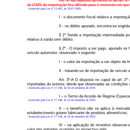
Art. 3º Na hipótese do inciso III do art.
do ICMS da importação fica diferido para o momento em que 
- Acrescido pela Lei nº 13.465, de 20-07-1999.
I - o documento fiscal relativo a importaç
II - no débito apurado, encontra-se englo
§ 1º Sendo a importação intermediada por 
relativa à saída sem débito.
§ 2º - O imposto a ser pago, apurado na 
veículo automotor, observado o seguinte:
I - o valor da importação a ser objeto da 
II - tratando-se de importação de veículo a
Art. 3º-A O disposto no
caput
do art. 2º
importadas do exterior, desde que observadas as condições a
-
Acrescido pela Lei nº 17.148, de 16 de setembro de 2010.
I – o Termo de Acordo de Regime Especial
-
Acrescido pela Lei nº 17.148, de 16 de setembro de 2010.
II – o benefício não se aplica à mercad
estabelecimento goiano fabricante de produtos alimentícios;
-
Acrescido pela Lei nº 17.148, de 16 de setembro de 2010.
III – na aplicação do incentivo observa
valor das entradas ocorridas no respectivo mês.