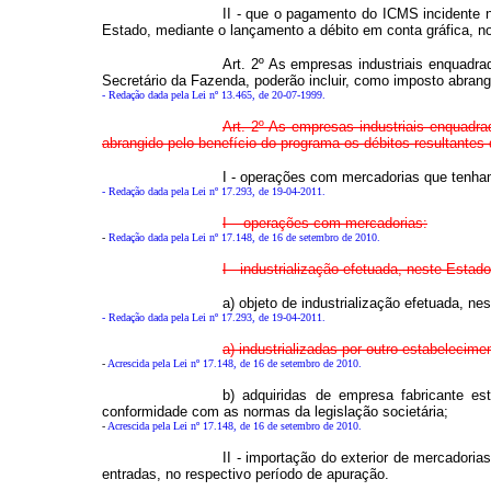
II - que o pagamento do ICMS incidente n
Estado, mediante o lançamento a débito em conta gráfica, n
Art. 2º As empresas industriais enquad
Secretário da Fazenda, poderão incluir, como imposto abrangi
- Redação dada pela Lei nº 13.465, de 20-07-1999.
Art. 2º As empresas industriais enquad
abrangido pelo benefício do programa os débitos resultantes 
I - operações com mercadorias que tenha
- Redação dada pela Lei nº 17.293, de 19-04-2011.
I – operações com mercadorias:
-
Redação dada pela Lei nº 17.148, de 16 de setembro de 2010.
I - industrialização efetuada, neste Esta
a) objeto de industrialização efetuada, n
- Redação dada pela Lei nº 17.293, de 19-04-2011.
a) industrializadas por outro estabelecim
-
Acrescida pela Lei nº 17.148, de 16 de setembro de 2010.
b) adquiridas de empresa fabricante e
conformidade com as normas da legislação societária;
-
Acrescida pela Lei nº 17.148, de 16 de setembro de 2010.
II - importação do exterior de mercadoria
entradas, no respectivo período de apuração.