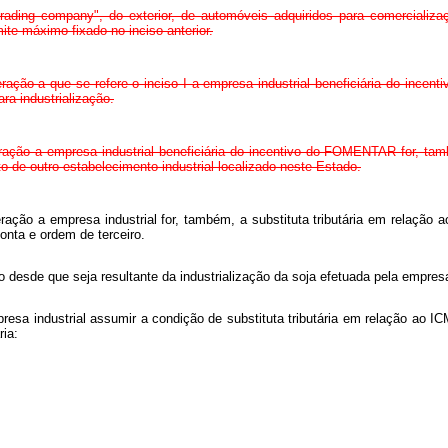
 "trading company", do exterior, de automóveis adquiridos para comerciali
te máximo fixado no inciso anterior.
peração a que se refere o inciso I a empresa industrial beneficiária do inc
ra industrialização.
peração a empresa industrial beneficiária do incentivo do FOMENTAR for, tam
o de outro estabelecimento industrial localizado neste Estado.
peração a empresa industrial for, também, a substituta tributária em relação 
conta e ordem de terceiro.
ro desde que seja resultante da industrialização da soja efetuada pela empresa
empresa industrial assumir a condição de substituta tributária em relação ao 
ria: