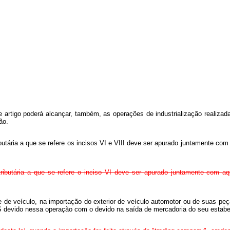
te artigo poderá alcançar, também, as operações de industrialização realizad
ão.
ibutária a que se refere os incisos VI e VIII deve ser apurado juntamente co
tributária a que se refere o inciso VI deve ser apurado juntamente com aq
e de veículo, na importação do exterior de veículo automotor ou de suas pe
 devido nessa operação com o devido na saída de mercadoria do seu estabel