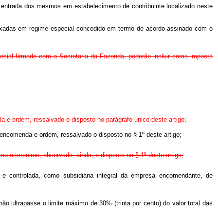
a entrada dos mesmos em estabelecimento de contribuinte localizado neste
fixadas em regime especial concedido em termo de acordo assinado com o
ial firmado com a Secretaria da Fazenda, poderão incluir como imposto
da e ordem, ressalvado o disposto no parágrafo único deste artigo;
a encomenda e ordem, ressalvado o disposto no § 1º deste artigo;
u a terceiros, observado, ainda, o disposto no § 1º deste artigo;
 e controlada, como subsidiária integral da empresa encomendante, de
não ultrapasse o limite máximo de 30% (trinta por cento) do valor total das