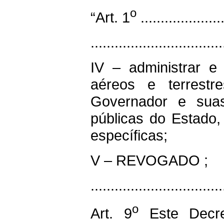
o
“Art. 1
.....................
.................................
IV – administrar e
aéreos e terrest
Governador e sua
públicas do Estado
específicas;
V – REVOGADO ;
...............................
o
Art. 9
Este Decre