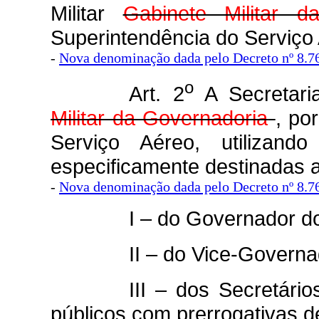
Militar
Gabinete Militar d
Superintendência do Serviço
-
Nova denominação dada pelo Decreto nº 8.7
o
Art. 2
A Secretari
Militar da Governadoria
, po
Serviço Aéreo, utilizand
especificamente destinadas a
-
Nova denominação dada pelo Decreto nº 8.7
I – do Governador d
II – do Vice-Govern
III – dos Secretár
públicos com prerrogativas d