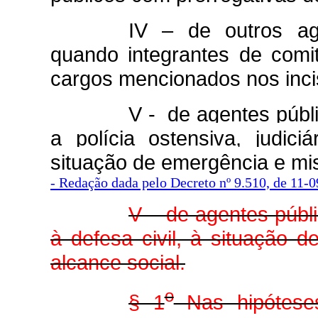
IV – de outros ag
quando integrantes de comiti
cargos mencionados nos inciso
V - de agentes públi
a polícia ostensiva, judiciá
situação de emergência e mis
- Redação dada pelo Decreto nº 9.510, de 11-
V – de agentes públi
à defesa civil, à situação 
alcance social.
o
§ 1
Nas hipóteses