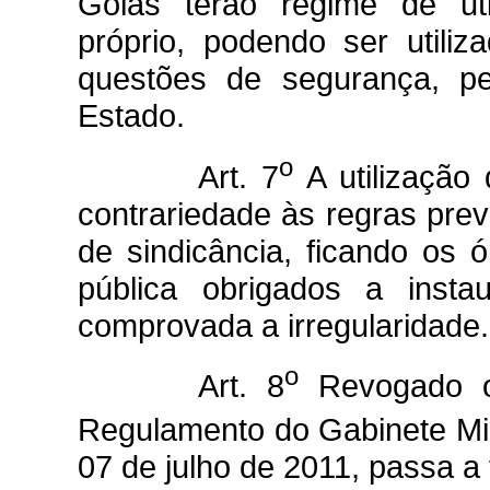
Goiás terão regime de uti
próprio, podendo ser utili
questões de segurança, p
Estado.
o
Art. 7
A utilização
contrariedade às regras prev
de sindicância, ficando os 
pública obrigados a insta
comprovada a irregularidade.
o
Art. 8
Revogado o 
Regulamento do Gabinete Mil
07 de julho de 2011, passa a 