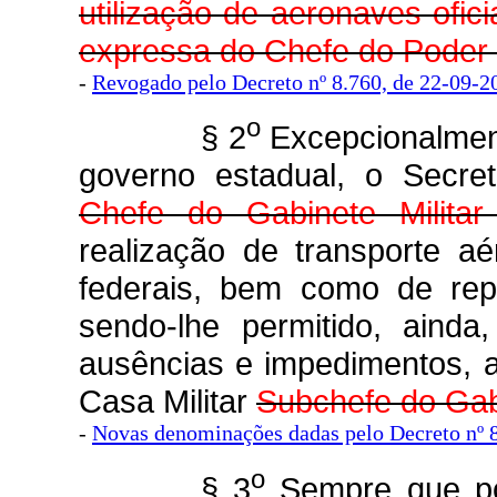
utilização de aeronaves ofic
expressa do Chefe do Poder 
-
Revogado pelo Decreto nº 8.760, de 22-09-201
o
§ 2
Excepcionalment
governo estadual, o Secret
Chefe do Gabinete Militar
realização de transporte a
federais, bem como de repr
sendo-lhe permitido, ainda
ausências e impedimentos, 
Casa Militar
Subchefe do Gabi
-
Novas denominações dadas pelo Decreto nº 
o
§ 3
Sempre que pos