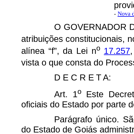
provi
-
Nova d
O GOVERNADOR DO
atribuições constitucionais, 
o
alínea “f”, da Lei n
17.257
vista o que consta do Proces
D E C R E T A:
o
Art. 1
Este Decreto
oficiais do Estado por parte 
Parágrafo único. Sã
do Estado de Goiás administ