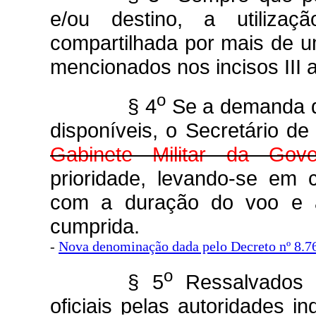
e/ou destino, a utiliza
compartilhada por mais de u
mencionados nos incisos III a
o
§ 4
Se a demanda d
disponíveis, o Secretário d
Gabinete Militar da Gove
prioridade, levando-se em 
com a duração do voo e a 
cumprida.
-
Nova denominação dada pelo Decreto nº 8.7
o
§ 5
Ressalvados o
oficiais pelas autoridades in