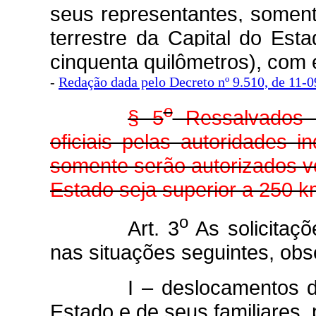
seus representantes, soment
terrestre da Capital do Est
cinquenta quilômetros), com 
-
Re
dação dada pelo Decreto nº 9.510, de 11-
o
§ 5
Ressalvados o
oficiais pelas autoridades i
somente serão autorizados vo
Estado seja superior a 250 k
o
Art. 3
As solicitaçõ
nas situações seguintes, obs
I – deslocamentos 
Estado e de seus familiares,