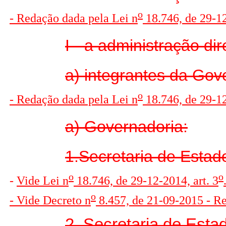
o
- Redação dada pela Lei n
18.746, de 29-12
I - a administração di
a) integrantes da Gov
o
- Redação dada pela Lei n
18.746, de 29-12
a) Governadoria:
1.Secretaria de Estado
o
o
-
V
ide Lei n
18.746, de 29-12-2014, art. 3
o
- Vide Decreto n
8.457, de 21-09-2015 - R
2. Secretaria de Esta