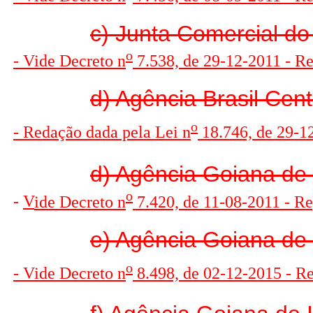
c) Junta Comercial do
o
- Vide Decreto n
7.538, de 29-12-2011 - R
d) Agência Brasil Cent
o
- Redação dada pela Lei n
18.746, de 29-12
d) Agência Goiana de
o
-
V
ide Decreto n
7.420, de 11-08-2011 - R
e) Agência Goiana de 
o
- Vide Decreto n
8.498, de 02-12-2015 - R