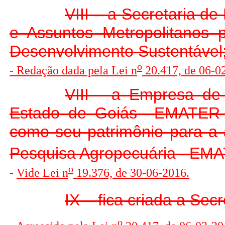
VIII – a Secretaria d
e Assuntos Metropolitanos
Desenvolvimento Sustentável
o
- Redação dada pela Lei n
20.417, de 06-0
VIII - a Empresa de
Estado de Goiás –EMATER– 
como seu patrimônio para a 
Pesquisa Agropecuária –EM
o
-
V
ide Lei n
19.376, de 30-06-2016
.
IX – fica criada a Se
o