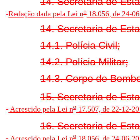
14. Secretaria de Est
o
-
R
edação dada pela Lei n
18.056, de 24-0
14. Secretaria de Est
14.1. Polícia Civil;
14.2. Polícia Militar;
14.3. Corpo de Bombei
15. Secretaria de Esta
o
-
Acrescido pela Lei n
17.507, de 22-12-201
16. Secretaria de Esta
o
-
Acrescido pela Lei n
18.056, de 24-06-20