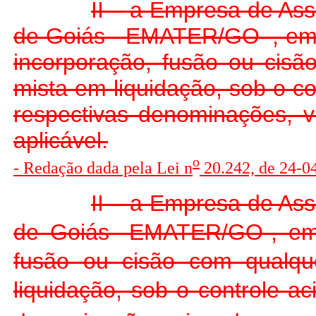
II – a Empresa de Ass
de Goiás –EMATER/GO–, em li
incorporação, fusão ou cis
mista em liquidação, sob o con
respectivas denominações, vi
aplicável.
o
- Redação dada pela Lei n
20.242, de 24-04
II – a Empresa de Ass
de Goiás -EMATER/GO-, em l
fusão ou cisão com qualqu
liquidação, sob o controle ac