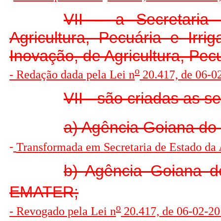
VII – a Secretaria
Agricultura, Pecuária e Irr
Inovação, de Agricultura, Pec
o
- Redação dada pela Lei n
20.417, de 06-0
VII - são criadas as s
a) Agência Goiana do
-
Transformada em Secretaria de Estado da 
b) Agência Goiana d
EMATER;
o
- Revogado pela Lei n
20.417, de 06-02-20