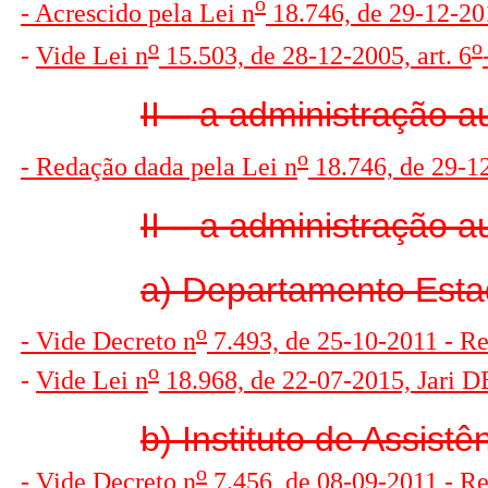
o
- Acrescido pela Lei n
18.746, de 29-12-201
o
o
-
V
ide Lei n
15.503, de 28-12-2005, art. 6
II – a administração a
o
- Redação dada pela Lei n
18.746, de 29-12
II – a administração a
a) Departamento Estad
o
- Vide Decreto n
7.493, de 25-10-2011 - R
o
-
V
ide Lei n
18.968, de 22-07-2015, Jari
b) Instituto de Assis
o
- Vide Decreto n
7.456, de 08-09-2011 - R