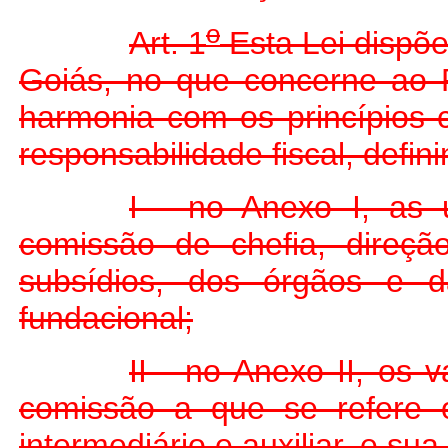
o
Art. 1
Esta Lei dispõe
Goiás, no que concerne ao P
harmonia com os princípios c
responsabilidade fiscal, defini
I - no Anexo I, as 
comissão de chefia, direç
subsídios, dos órgãos e da
fundacional;
II - no Anexo II, os
comissão a que se refere 
intermediário e auxiliar, e s