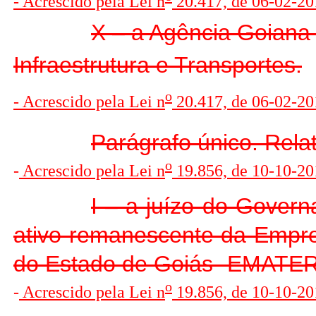
- Acrescido pela Lei n
20.417, de 06-02-20
X – a Agência Goiana
Infraestrutura e Transportes.
o
- Acrescido pela Lei n
20.417, de 06-02-20
Parágrafo único. Relat
o
-
Acrescido pela Lei n
19.856, de 10-10-201
I – a juízo do Govern
ativo remanescente da Empre
do Estado de Goiás -EMATER/
o
-
Acrescido pela Lei n
19.856, de 10-10-201