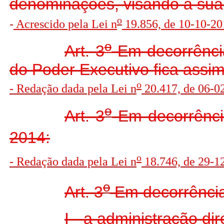
denominações, visando a sua l
o
-
Acrescido pela Lei n
19.856, de 10-10-201
o
Art. 3
Em decorrência
do Poder Executivo fica assim
o
- Redação dada pela Lei n
20.417, de 06-0
o
Art. 3
Em decorrência
2014:
o
- Redação dada pela Lei n
18.746, de 29-12
o
Art. 3
Em decorrência 
I - a administração di