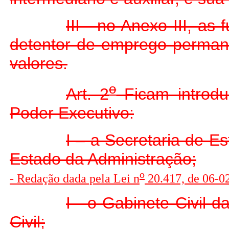
III - no Anexo III, as
detentor de emprego permanen
valores.
o
Art. 2
Ficam introdu
Poder Executivo:
I – a Secretaria de 
Estado da Administração;
o
- Redação dada pela Lei n
20.417, de 06-0
I - o Gabinete Civil
Civil;