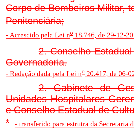
Corpo de Bombeiros Militar, 
Penitenciária;
o
- Acrescido pela Lei n
18.746, de 29-12-201
2. Conselho Estadual
Governadoria.
o
- Redação dada pela Lei n
20.417, de 06-0
2. Gabinete de Ges
Unidades Hospitalares Gere
e Conselho Estadual de Cultur
*
- transferido para estrutra da Secretaria 