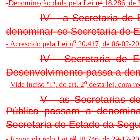
o
-
D
enominação dada pela Lei n
18.286, de 
IV – a Secretaria de
denominar-se Secretaria de E
o
- Acrescido pela Lei n
20.417, de 06-02-20
IV - Secretaria de 
Desenvolvimento passa a den
o
-
Vide inciso "I", do art. 2
desta lei, com r
V - as Secretarias d
Pública passam a denominar
Secretaria de Estado da Segu
o
- Revogada pela Lei n
18.746, de 29-12-2014