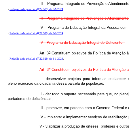
III – Programa Integrado de Prevenção e Atendiment
o
-
Redação dada pela Lei n
22.529, de 8-1-2024
.
III - Programa Integrado de Prevenção e Atendimento
IV – Programa de Educação Integral da Pessoa com D
o
-
Redação dada pela Lei n
22.529, de 8-1-2024
.
IV - Programa de Educação Integral do Deficiente.
o
Art. 3
Constituem objetivos da Política de Atenção à
o
-
Redação dada pela Lei n
22.529, de 8-1-2024
.
o
Art. 3
Constituem objetivos da Política de Atenção ao
I - desenvolver projetos para informar, esclarecer
pleno exercício da cidadania dessa parcela da população;
II - dar todo o suporte necessário para que, no pl
portadores de deficiências;
III - promover, em parceria com o Governo Federal
IV - implantar e implementar serviços de reabilitaçã
V - viabilizar a produção de órteses, próteses e outr