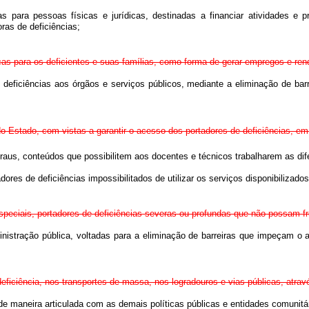
iadas para pessoas físicas e jurídicas, destinadas a financiar atividades 
ras de deficiências;
icas para os deficientes e suas famílias, como forma de gerar empregos e ren
deficiências aos órgãos e serviços públicos, mediante a eliminação de barr
 Estado, com vistas a garantir o acesso dos portadores de deficiências, em
raus, conteúdos que possibilitem aos docentes e técnicos trabalharem as dif
dores de deficiências impossibilitados de utilizar os serviços disponibilizado
 especiais, portadores de deficiências severas ou profundas que não possam f
inistração pública, voltadas para a eliminação de barreiras que impeçam o 
ficiência, nos transportes de massa, nos logradouros e vias públicas, atrav
 de maneira articulada com as demais políticas públicas e entidades comunitá