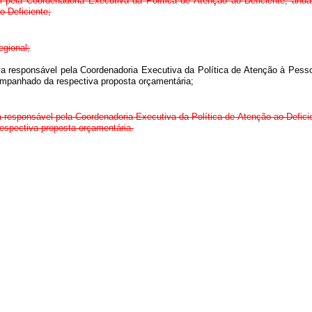
 pela Coordenadoria Executiva da Política de Atenção ao Deficiente, anualm
o Deficiente;
egional;
va responsável pela Coordenadoria Executiva da Política de Atenção à Pess
mpanhado da respectiva proposta orçamentária;
a responsável pela Coordenadoria Executiva da Política de Atenção ao Defic
spectiva proposta orçamentária.