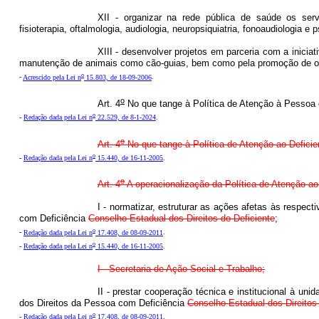
XII - organizar na rede pública de saúde os ser
fisioterapia, oftalmologia, audiologia, neuropsiquiatria, fonoaudiologia e p
XIII - desenvolver projetos em parceria com a iniciat
manutenção de animais como cão-guias, bem como pela promoção de out
o
-
Acrescido pela Lei n
15.803, de 18-09-2006
.
o
Art. 4
No que tange à Política de Atenção à Pessoa c
o
-
Redação dada pela Lei n
22.529, de 8-1-2024
.
o
Art. 4
No que tange à Política de Atenção ao Deficien
o
-
Redação dada pela Lei n
15.440, de 16-11-2005
.
o
Art. 4
A operacionalização da Política de Atenção ao 
I - normatizar, estruturar as ações afetas às respec
com Deficiência
Conselho Estadual dos Direitos do Deficiente
;
o
-
Redação dada pela Lei n
17.408, de 08-09-2011
.
o
-
Redação dada pela Lei n
15.440, de 16-11-2005
.
I - Secretaria de Ação Social e Trabalho;
II - prestar cooperação técnica e institucional à un
dos Direitos da Pessoa com Deficiência
Conselho Estadual dos Direitos 
o
-
Redação dada pela Lei n
17.408, de 08-09-2011
.