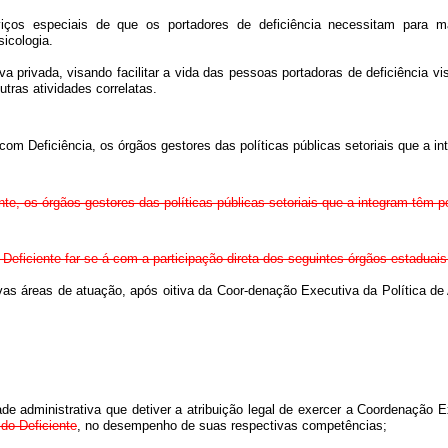
viços especiais de que os portadores de deficiência necessitam para 
sicologia.
iva privada, visando facilitar a vida das pessoas portadoras de deficiência vi
ras atividades correlatas.
om Deficiência, os órgãos gestores das políticas públicas setoriais que a i
te, os órgãos gestores das políticas públicas setoriais que a integram têm 
Deficiente far-se-á com a participação direta dos seguintes órgãos estaduais
tivas áreas de atuação, após oitiva da Coor-denação Executiva da Política d
idade administrativa que detiver a atribuição legal de exercer a Coordenação
do Deficiente
, no desempenho de suas respectivas competências;