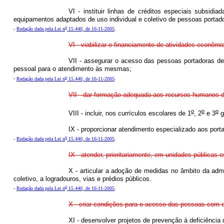
VI - instituir linhas de créditos especiais subsid
equipamentos adaptados de uso individual e coletivo de pessoas portado
o
-
Redação dada pela Lei n
15.440, de 16-11-2005
.
VI - viabilizar o financiamento de atividades econôm
VII - assegurar o acesso das pessoas portadoras de 
pessoal para o atendimento às mesmas;
o
-
Redação dada pela Lei n
15.440, de 16-11-2005
.
VII - dar formação adequada aos recursos humanos do
o
o
o
VIII - incluir, nos currículos escolares de 1
, 2
e 3
g
IX - proporcionar atendimento especializado aos porta
o
-
Redação dada pela Lei n
15.440, de 16-11-2005
.
IX - atender, prioritariamente, em unidades públicas
X - articular a adoção de medidas no âmbito da adm
coletivo, a logradouros, vias e prédios públicos.
o
-
Redação dada pela Lei n
15.440, de 16-11-2005
.
X - criar condições para o acesso das pessoas com de
XI - desenvolver projetos de prevenção à deficiência