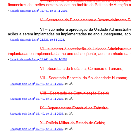
V - apresentar à Unidade Administrativa responsável
financeiros das ações desenvolvidas no âmbito da Política de Atenção a
o
-
Redação dada pela Lei n
15.440, de 16-11-2005
.
V - Secretaria do Planejamento e Desenvolvimento R
VI – submeter à apreciação da Unidade Administrati
ações a serem implantadas ou implementadas no ano subsequente, aco
o
-
Redação dada pela Lei n
22.529, de 8-1-2024
.
VI - submeter à apreciação da Unidade Administrativ
implantadas ou implementadas no ano subseqüente, acompa-nhado da re
o
-
Redação dada pela Lei n
15.440, de 16-11-2005
.
VI - Secretaria de Indústria, Comércio e Turismo;
VII - Secretaria Especial da Solidariedade Humana;
o
o
-
Revogado pela Lei n
15.440, de 16-11-2005
, art. 3
.
VIII - Secretaria de Comunicação Social;
o
o
-
Revogado pela Lei n
15.440, de 16-11-2005
, art. 3
.
IX - Departamento Estadual de Trânsito;
o
o
-
Revogado pela Lei n
15.440, de 16-11-2005
, art. 3
.
X - Polícia Militar do Estado de Goiás;
o
o
-
Revogado pela Lei n
15.440, de 16-11-2005
, art. 3
.