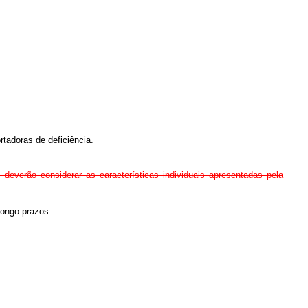
tadoras de deficiência.
deverão considerar as características individuais apresentadas pela
longo prazos: