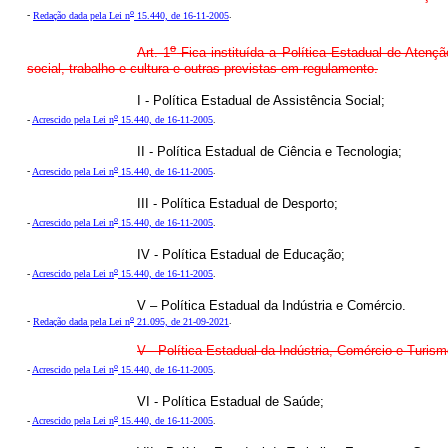
o
-
Redação dada pela Lei n
15.440, de 16-11-2005
.
o
Art. 1
Fica instituída a Política Estadual de Atenç
social, trabalho e cultura e outras previstas em regulamento.
I - Política Estadual de Assistência Social;
o
-
Acrescido pela Lei n
15.440, de 16-11-2005
.
II - Política Estadual de Ciência e Tecnologia;
o
-
Acrescido pela Lei n
15.440, de 16-11-2005
.
III - Política Estadual de Desporto;
o
-
Acrescido pela Lei n
15.440, de 16-11-2005
.
IV - Política Estadual de Educação;
o
-
Acrescido pela Lei n
15.440, de 16-11-2005
.
V – Política Estadual da Indústria e Comércio.
o
-
Redação dada pela Lei n
21.095, de 21-09-2021
.
V - Política Estadual da Indústria, Comércio e Turism
o
-
Acrescido pela Lei n
15.440, de 16-11-2005
.
VI - Política Estadual de Saúde;
o
-
Acrescido pela Lei n
15.440, de 16-11-2005
.