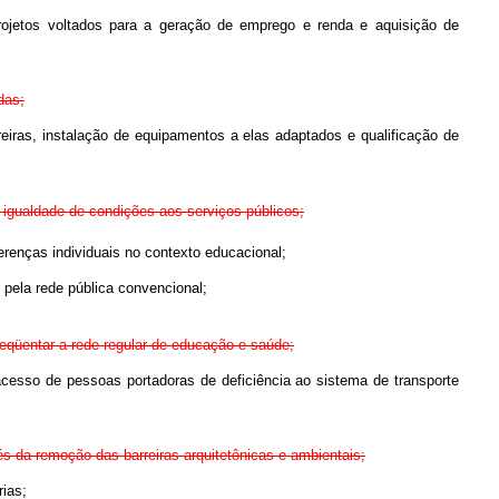
e projetos voltados para a geração de emprego e renda e aquisição de
das;
eiras, instalação de equipamentos a elas adaptados e qualificação de
 igualdade de condições aos serviços públicos;
erenças individuais no contexto educacional;
s pela rede pública convencional;
reqüentar a rede regular de educação e saúde;
acesso de pessoas portadoras de deficiência ao sistema de transporte
és da remoção das barreiras arquitetônicas e ambientais;
rias;