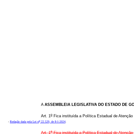
A
ASSEMBLEIA LEGISLATIVA DO ESTADO DE G
o
Art. 1
Fica instituída a Política Estadual de Atenção
o
-
Redação dada pela Lei n
22.529, de 8-1-2024
.
o
Art. 1
Fica instituída a Política Estadual de Atenção