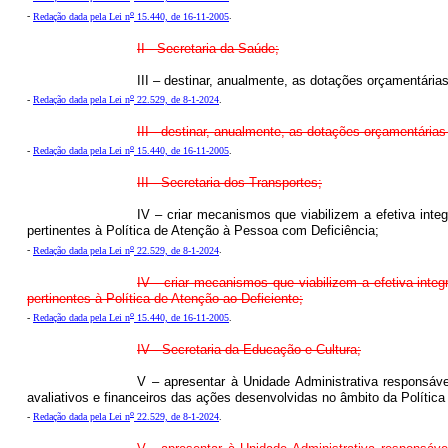
o
-
Redação dada pela Lei n
15.440, de 16-11-2005
.
II - Secretaria da Saúde;
III – destinar, anualmente, as dotações orçamentária
o
-
Redação dada pela Lei n
22.529, de 8-1-2024
.
III - destinar, anualmente, as dotações orçamentária
o
-
Redação dada pela Lei n
15.440, de 16-11-2005
.
III - Secretaria dos Transportes;
IV – criar mecanismos que viabilizem a efetiva int
pertinentes à Política de Atenção à Pessoa com Deficiência;
o
-
Redação dada pela Lei n
22.529, de 8-1-2024
.
IV - criar mecanismos que viabilizem a efetiva int
pertinentes à Política de Atenção ao Deficiente;
o
-
Redação dada pela Lei n
15.440, de 16-11-2005
.
IV - Secretaria da Educação e Cultura;
V – apresentar à Unidade Administrativa responsáve
avaliativos e financeiros das ações desenvolvidas no âmbito da Polític
o
-
Redação dada pela Lei n
22.529, de 8-1-2024
.