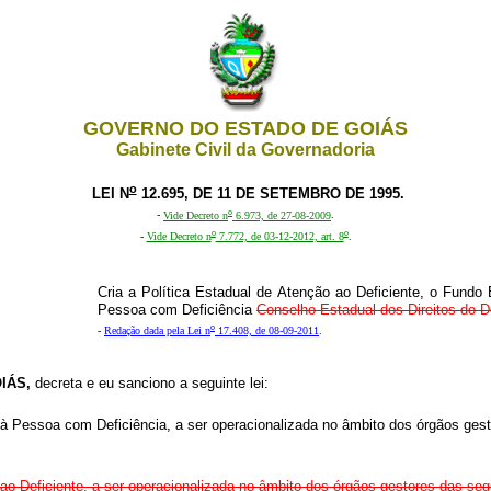
GOVERNO DO ESTADO DE GOIÁS
Gabinete Civil da Governadoria
o
LEI N
12.695, DE 11 DE SETEMBRO DE 1995.
o
-
Vide Decreto n
6.973, de 27-08-2009
.
o
o
-
Vide Decreto n
7.772, de 03-12-2012, art. 8
.
Cria a Política Estadual de Atenção ao Deficiente, o Fundo 
Pessoa com Deficiência
Conselho Estadual dos Direitos do D
o
-
Redação dada pela Lei n
17.408, de 08-09-2011
.
OIÁS,
decreta e eu sanciono a seguinte lei:
 à Pessoa com Deficiência, a ser operacionalizada no âmbito dos órgãos gest
 ao Deficiente, a ser operacionalizada no âmbito dos órgãos gestores das segu