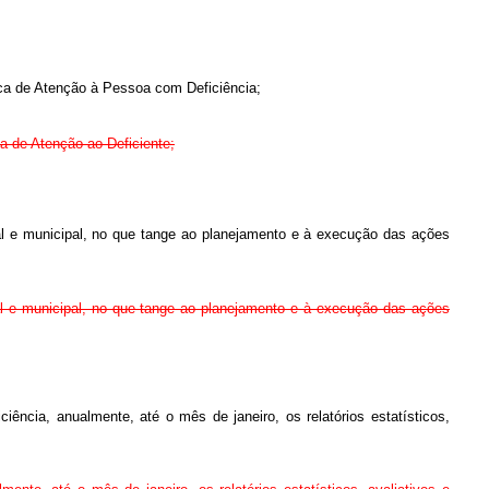
ica de Atenção à Pessoa com Deficiência;
ca de Atenção ao Deficiente;
ral e municipal, no que tange ao planejamento e à execução das ações
ral e municipal, no que tange ao planejamento e à execução das ações
ência, anualmente, até o mês de janeiro, os relatórios estatísticos,