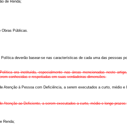
ção de Renda;
e Obras Públicas.
Política deverão basear-se nas características de cada uma das pessoas por
lítica ora instituída, especialmente nas áreas mencionadas neste artigo, 
 serem conhecidas e respeitadas em suas verdadeiras dimensões.
 de Atenção à Pessoa com Deficiência, a serem executados a curto, médio e 
 de Atenção ao Deficiente, a serem executados a curto, médio e longo prazos:
o e Renda;