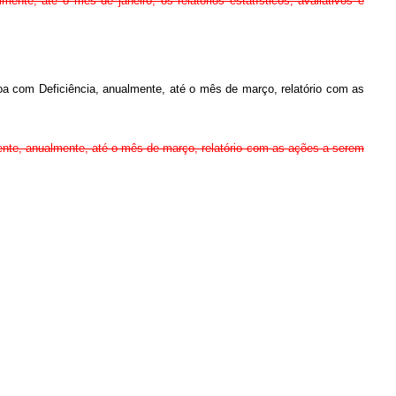
ente, até o mês de janeiro, os relatórios estatísticos, avaliativos e
oa com Deficiência, anualmente, até o mês de março, relatório com as
iente, anualmente, até o mês de março, relatório com as ações a serem