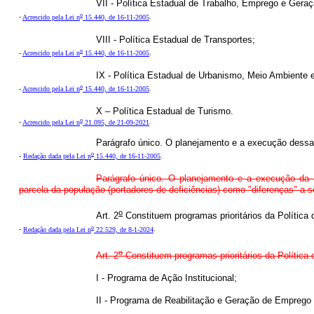
VII - Política Estadual de Trabalho, Emprego e Gera
o
-
Acrescido pela Lei n
15.440, de 16-11-2005
.
VIII - Política Estadual de Transportes;
o
-
Acrescido pela Lei n
15.440, de 16-11-2005
.
IX - Política Estadual de Urbanismo, Meio Ambiente 
o
-
Acrescido pela Lei n
15.440, de 16-11-2005
.
X – Política Estadual de Turismo.
o
-
Acrescido pela Lei n
21.095, de 21-09-2021
.
Parágrafo único. O planejamento e a execução dessa 
o
-
Redação dada pela Lei n
15.440, de 16-11-2005
.
Parágrafo único. O planejamento e a execução da Po
parcela da população (portadores de deficiências) como "diferenças" a
o
Art. 2
Constituem programas prioritários da Política
o
-
Redação dada pela Lei n
22.529, de 8-1-2024
.
o
Art. 2
Constituem programas prioritários da Política
I - Programa de Ação Institucional;
II - Programa de Reabilitação e Geração de Empreg