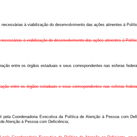
s necessárias à viabilização do desenvolvimento das ações atinentes à Polít
s necessárias à viabilização do desenvolvimento das ações atinentes à Políti
egração entre os órgãos estaduais e seus correspondentes nas esferas fede
egração entre os órgãos estaduais e seus correspondentes nas esferas fede
l pela Coordenadoria Executiva da Política de Atenção à Pessoa com Defici
a de Atenção à Pessoa com Deficiência;