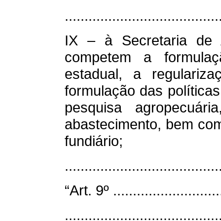
.......................................
IX – à Secretaria de 
competem a formulaçã
estadual, a regulariza
formulação das políticas
pesquisa agropecuári
abastecimento, bem com
fundiário;
.....................................
“Art. 9º .............................
.......................................