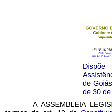
GOVERNO D
Gabinete 
Superint
LEI Nº 16.97
-
Vide Decreto
- Vide Lei nº 17.257, 
Dispõe 
Assistên
de Goiás
de 30 de
A ASSEMBLEIA LEGIS