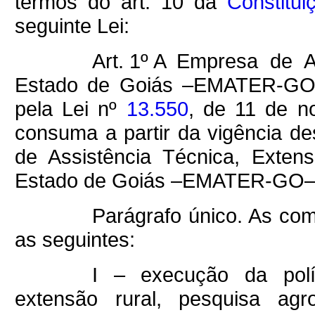
termos do art. 10 da
Constitui
seguinte Lei:
Art. 1º A Empresa de A
Estado de Goiás –EMATER-GO–,
pela Lei nº
13.550
, de 11 de n
consuma a partir da vigência d
de Assistência Técnica, Exten
Estado de Goiás –EMATER-GO–
Parágrafo único. As c
as seguintes:
1111
I – execução da polít
extensão rural, pesquisa agr