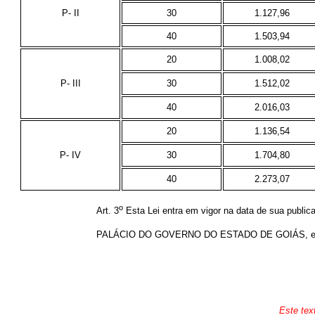
P- II
30
1.127,96
40
1.503,94
20
1.008,02
P- III
30
1.512,02
40
2.016,03
20
1.136,54
P- IV
30
1.704,80
40
2.273,07
o
Art. 3
Esta Lei entra em vigor na data de sua public
PALÁCIO DO GOVERNO DO ESTADO DE GOIÁS, em Goi
Este tex