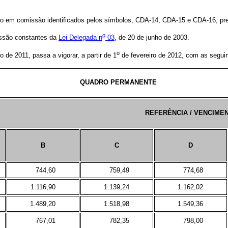
to em comissão identificados pelos símbolos, CDA-14, CDA-15 e CDA-16, pre
o
issão constantes da
Lei Delegada n
03
, de 20 de junho de 2003.
o
 de 2011, passa a vigorar, a partir de 1
de fevereiro de 2012, com as seguin
QUADRO PERMANENTE
REFERÊNCIA / VENCIME
B
C
D
744,60
759,49
774,68
1.116,90
1.139,24
1.162,02
1.489,20
1.518,98
1.549,36
767,01
782,35
798,00