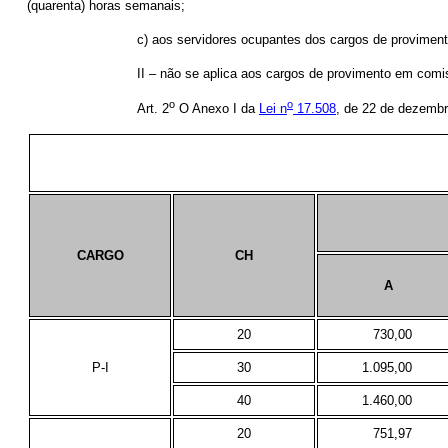
(quarenta) horas semanais;
c) aos servidores ocupantes dos cargos de provimen
II – não se aplica aos cargos de provimento em com
o
o
Art. 2
O Anexo I da
Lei n
17.508
, de 22 de dezembro
CARGO
CH
A
20
730,00
P-I
30
1.095,00
40
1.460,00
20
751,97