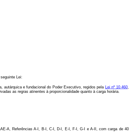
 seguinte Lei:
a, autárquica e fundacional do Poder Executivo, regidos pela
Lei nº 10.460
,
rvadas as regras atinentes à proporcionalidade quanto à carga horária.
A, Referências A-I, B-I, C-I, D-I, E-I, F-I, G-I e A-II, com carga de 40