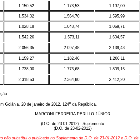
1.150,52
1.173,53
1.197,00
1.534,02
1.564,70
1.595,99
1.028,18
1.048,74
1.069,71
1.542,26
1.573,11
1.604,57
2.056,35
2.097,48
2.139,43
1.159,27
1.182,46
1.206,11
1.738,90
1.773,68
1.809,15
2.318,53
2.364,90
2.412,20
ação.
o
ânia, 20 de janeiro de 2012, 124
da República.
MARCONI FERREIRA PERILLO JÚNIOR
(D.O. de 23-01-2012) - Suplemento
(D.O. de 23-02-2012)
to não substitui o publicado no Suplemento do D.O. de 23-01-2012 e D.O. de