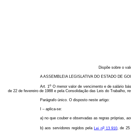
Dispõe sobre o val
A ASSEMBLEIA LEGISLATIVA DO ESTADO DE GOIÁS,
o
Art. 1
O menor valor de vencimento e de salário bási
de 22 de fevereiro de 1988 e pela Consolidação das Leis do Trabalho, re
Parágrafo único. O disposto neste artigo:
I – aplica-se:
a) no que couber e observadas as regras próprias, aos
o
b) aos servidores regidos pela
Lei n
13.910
, de 25