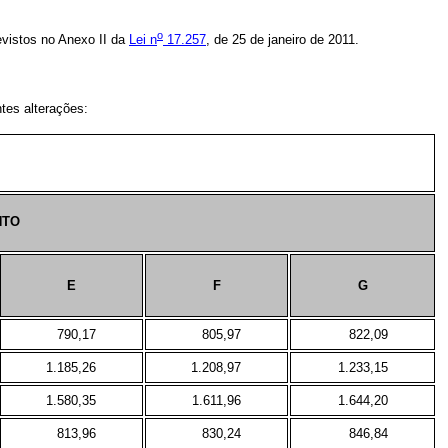
o
vistos no Anexo II da
Lei n
17.257
, de 25 de janeiro de 2011.
tes alterações:
NTO
E
F
G
790,17
805,97
822,09
1.185,26
1.208,97
1.233,15
1.580,35
1.611,96
1.644,20
813,96
830,24
846,84