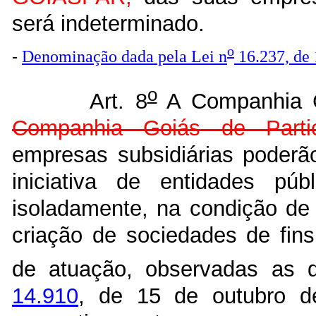
será indeterminado.
o
-
Denominação dada pela Lei n
16.237, de
o
Art. 8
A Companhia C
Companhia Goiás de Part
empresas subsidiárias poderã
iniciativa de entidades púb
isoladamente, na condição de 
criação de sociedades de fins
de atuação, observadas as 
14.910
, de 15 de outubro d