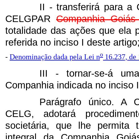
II - transferirá para 
CELGPAR
Companhia Goiás
totalidade das ações que ela 
referida no inciso I deste artigo
o
-
Denominação dada pela Lei n
16.237, de
III - tornar-se-á um
Companhia indicada no inciso II
Parágrafo único. A 
CELG, adotará procedimen
societária, que lhe permita 
integral da Companhia Goi