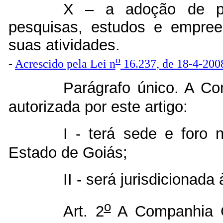
X – a adoção de pr
pesquisas, estudos e empreen
suas atividades.
o
-
Acrescido pela Lei n
16.237, de 18-4-200
Parágrafo único. A Co
autorizada por este artigo:
I - terá sede e foro 
Estado de Goiás;
II - será jurisdicionada
o
Art. 2
A Companhia C