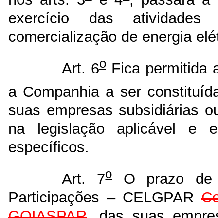
exercício das atividades
comercialização de energia elé
o
Art. 6
Fica permitida 
a Companhia a ser constituída
suas empresas subsidiárias ou
na legislação aplicável e 
específicos.
o
Art. 7
O prazo de 
Participações – CELGPAR
Co
GOIASPAR
,
das suas empresa