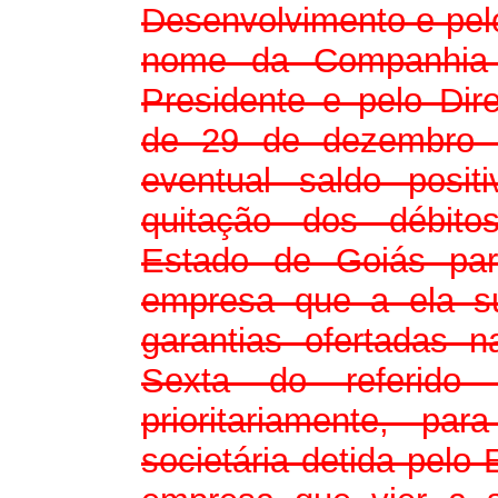
Desenvolvimento e pel
nome da Companhia 
Presidente e pelo Dir
de 29 de dezembro d
eventual saldo posit
quitação dos débito
Estado de Goiás pa
empresa que a ela s
garantias ofertadas 
Sexta do referido T
prioritariamente, par
societária detida pelo