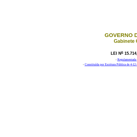
GOVERNO D
Gabinete 
o
LEI N
15.714
-
Regulamentada 
-
Constituída por Escritura Pública de 4-12-