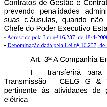
Contratos de Gestão e Contra
prevendo penalidades admini
suas cláusulas, quando não ju
Chefe do Poder Executivo Esta
o
-
Acrescido pela Lei n
16.237, de 18-4-200
o
-
Denominação dada pela Lei n
16.237, de
o
Art. 3
A Companhia Ene
I - transferirá pa
Transmissão - CELG G & T,
pertinente às atividades de
elétrica;