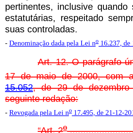
pertinentes, inclusive quando
estatutárias, respeitado sem
suas controladas.
o
-
Denominação dada pela Lei n
16.237, de
Art. 12. O parágrafo ún
17 de maio de 2000, com a 
15.052
, de 29 de dezembro 
seguinte redação:
o
-
Revogada pela Lei n
17.495, de 21-12-20
o
“Art. 2
........................