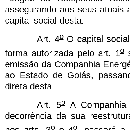
assegurando aos seus atuais ac
capital social desta.
o
Art. 4
O capital socia
o
forma autorizada pelo art. 1
s
emissão da Companhia Energét
ao Estado de Goiás, passand
direta desta.
o
Art. 5
A Companhia 
decorrência da sua reestrutur
o
o
nos arts. 3
e 4
, passará a 