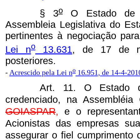
o
§ 3
O Estado de G
Assembleia Legislativa do Es
pertinentes à negociação par
o
Lei n
13.631
, de 17 de m
posteriores.
o
-
Acrescido
pela Lei n
16.951, de 14-4-201
Art. 11. O Estado d
credenciado, na Assembléia
GOIASPAR
,
e o representant
Acionistas das empresas sua
assegurar o fiel cumprimento 