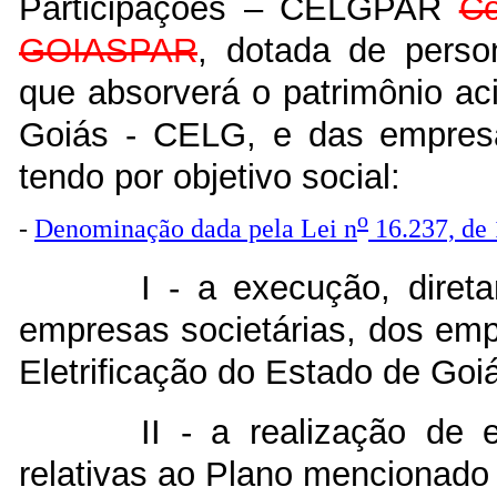
Participações – CELGPAR
Co
GOIASPAR
, dotada de person
que absorverá o patrimônio ac
Goiás - CELG, e das empresas
tendo por objetivo social:
o
-
Denominação dada pela Lei n
16.237, de
I - a execução, diret
empresas societárias, dos emp
Eletrificação do Estado de Goi
II - a realização de 
relativas ao Plano mencionado n