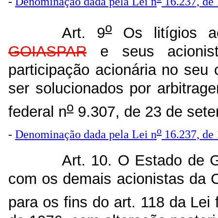
-
Denominação dada pela Lei n
16.237, de
o
Art. 9
Os litígios 
GOIASPAR
e seus acionis
participação acionária no seu 
ser solucionados por arbitrag
o
federal n
9.307, de 23 de set
o
-
Denominação dada pela Lei n
16.237, de
Art. 10. O Estado de G
com os demais acionistas d
para os fins do art. 118 da Lei 