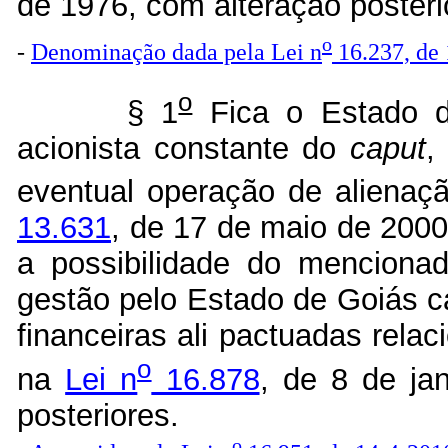
de 1976, com alteração posteri
o
-
Denominação dada pela Lei n
16.237, de
o
§ 1
Fica o Estado d
acionista constante do
caput
,
eventual operação de alienaç
13.631
, de 17 de maio de 2000
a possibilidade do menciona
gestão pelo Estado de Goiás c
financeiras ali pactuadas rela
o
na
Lei n
16.878
, de 8 de ja
posteriores.
o