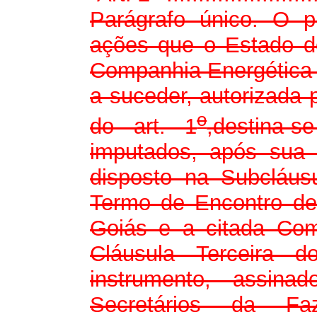
Parágrafo único. O p
ações que o Estado de
Companhia Energética 
a suceder, autorizada p
o
do art. 1
,destina-
imputados, após sua
disposto na Subcláus
Termo de Encontro de
Goiás e a citada Co
Cláusula Terceira d
instrumento, assin
Secretários da F