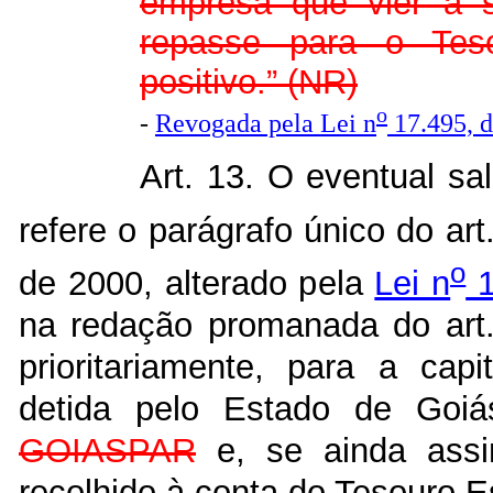
empresa que vier a 
repasse para o Teso
positivo.” (NR)
o
-
Revogada pela Lei n
17.495, d
Art. 13. O eventual sa
refere o parágrafo único do art
o
de 2000, alterado pela
Lei n
1
na redação promanada do art. 
prioritariamente, para a capi
detida pelo Estado de Goi
GOIASPAR
e, se ainda assi
recolhido à conta do Tesouro E