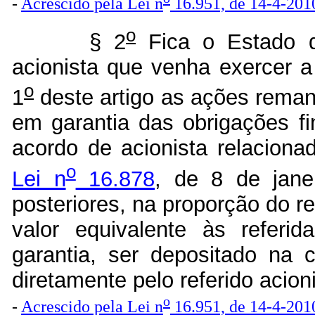
-
Acrescido
pela Lei n
16.951, de 14-4-201
o
§ 2
Fica o Estado d
acionista que venha exercer a
o
1
deste artigo as ações rema
em garantia das obrigações fi
acordo de acionista relaciona
o
Lei n
16.878
, de 8 de jane
posteriores, na proporção do 
valor equivalente às referi
garantia, ser depositado na 
diretamente pelo referido acioni
o
-
Acrescido
pela Lei n
16.951, de 14-4-201