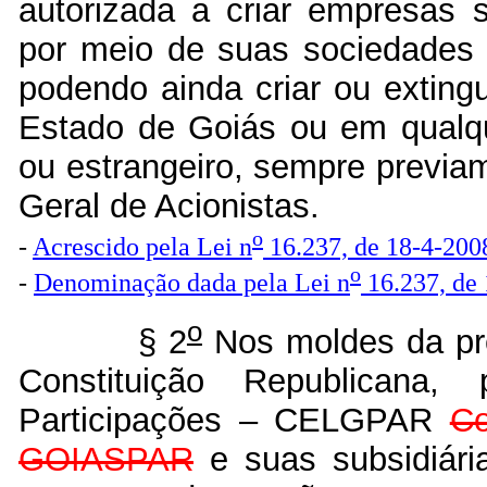
autorizada a criar empresas su
por meio de suas sociedades 
podendo ainda criar ou extingui
Estado de Goiás ou em qualque
ou estrangeiro, sempre previa
Geral de Acionistas.
o
-
Acrescido pela Lei n
16.237, de 18-4-200
o
-
Denominação dada pela Lei n
16.237, de
o
§ 2
Nos moldes da pre
Constituição Republican
Participações – CELGPAR
Co
GOIASPAR
e suas subsidiári