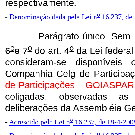
respectivamente.
o
-
Denominação dada pela Lei n
16.237, de
Parágrafo único. Sem 
o
o
o
6
e 7
do art. 4
da Lei federal
consideram-se disponíveis
Companhia Celg de Partici
de Participações – GOIASPAR
coligadas, observadas as
deliberações da Assembléia Ge
o
-
Acrescido pela Lei n
16.237, de 18-4-200
o