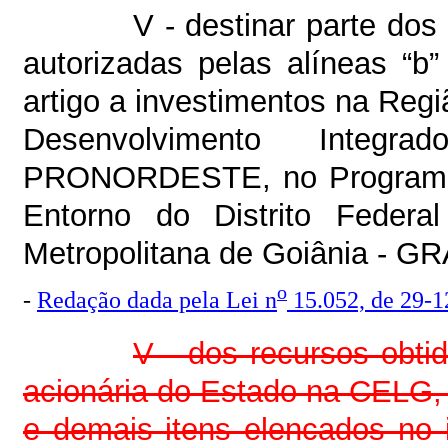
V - destinar parte dos
autorizadas pelas alíneas “b”
artigo a investimentos na Reg
Desenvolvimento Integ
PRONORDESTE, no Programa 
Entorno do Distrito Fede
Metropolitana de Goiânia - 
o
-
Redação dada pela Lei n
15.052, de 29-1
V - dos recursos obti
acionária do Estado na CELG,
e demais itens elencados no i