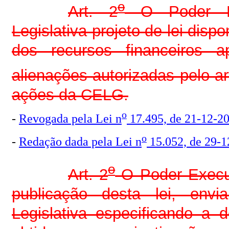
o
Art. 2
O Poder Ex
Legislativa projeto de lei dis
dos recursos financeiros 
alienações autorizadas pelo ar
ações da CELG.
o
-
Revogada pela Lei n
17.495, de 21-12-2
o
-
Redação dada pela Lei n
15.052, de 29-1
o
Art. 2
O Poder Execut
publicação desta lei, envi
Legislativa especificando a 