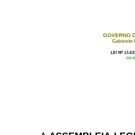
GOVERNO D
Gabinete 
o
LEI N
13.63
-
Vide De