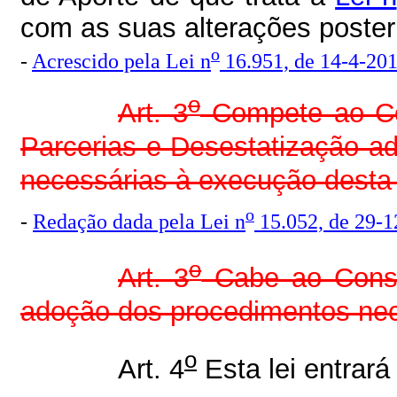
com as suas alterações poster
o
-
Acrescido pela Lei n
16.951, de 14-4-20
o
Art. 3
Compete ao Con
Parcerias e Desestatização ad
necessárias à execução desta 
o
-
Redação dada pela Lei n
15.052, de 29-1
o
Art. 3
Cabe ao Conse
adoção dos procedimentos nece
o
Art. 4
Esta lei entrará