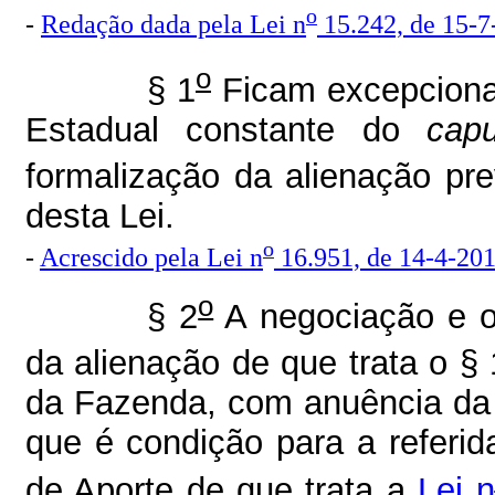
o
-
Redação dada pela Lei n
15.242, de 15-7
o
§ 1
Ficam excepciona
Estadual constante do
capu
formalização da alienação prev
desta Lei.
o
-
Acrescido pela Lei n
16.951, de 14-4-20
o
§ 2
A negociação e os
da alienação de que trata o § 
da Fazenda, com anuência da S
que é condição para a referid
de Aporte de que trata a
Lei n