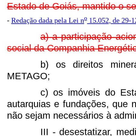
Estado de Goiás, mantido o seu
o
-
Redação dada pela Lei n
15.052, de 29-1
a) a participação acio
social da Companhia Energéti
b) os direitos mine
METAGO;
c) os imóveis do Es
autarquias e fundações, que 
não sejam necessários à admin
III - desestatizar, me