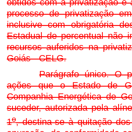
obtidos com a privatização e 
processo de privatização em
inclusive com obrigatória d
Estadual de percentual não i
recursos auferidos na priva
Goiás - CELG.
Parágrafo único. O p
ações que o Estado de Goi
Companhia Energética de Go
suceder, autorizada pela alíne
o
1
, destina-se à quitação do