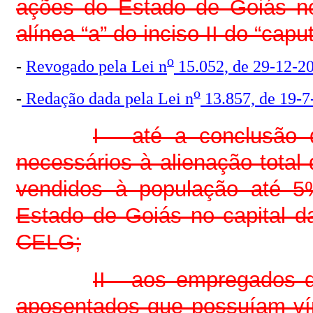
ações do Estado de Goiás no
alínea “a” do inciso II do “caput
o
-
Revogado pela Lei n
15.052, de 29-12-2
o
-
Redação dada pela Lei n
13.857, de 19-7
I - até a conclusão 
necessários à alienação total 
vendidos à população até 5
Estado de Goiás no capital 
CELG;
II - aos empregados 
aposentados que possuíam ví