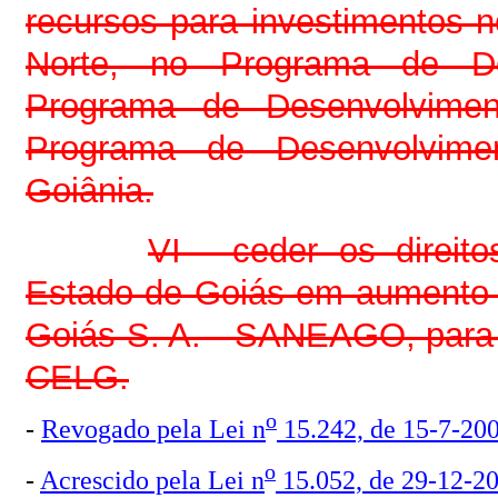
recursos para investimentos
Norte, no Programa de De
Programa de Desenvolvimen
Programa de Desenvolvime
Goiânia.
VI - ceder os direito
Estado de Goiás em aumento 
Goiás S. A. - SANEAGO, para
CELG.
o
-
Revogado pela Lei n
15.242, de 15-7-20
o
-
Acrescido pela Lei n
15.052, de 29-12-2