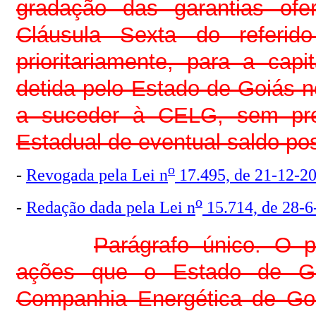
gradação das garantias ofe
Cláusula Sexta do referido 
prioritariamente, para a capi
detida pelo Estado de Goiás n
a suceder à CELG, sem pre
Estadual de eventual saldo pos
o
-
Revogada pela Lei n
17.495, de 21-12-2
o
-
Redação dada pela Lei n
15.714, de 28-6
Parágrafo único. O p
ações que o Estado de Goi
Companhia Energética de Goi