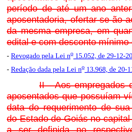
período de até um ano anter
aposentadoria, ofertar-se-ão 
da mesma empresa, em quanti
edital e com desconto mínimo 
o
-
Revogado pela Lei n
15.052, de 29-12-2
o
-
Redação dada pela Lei n
13.968, de 20-1
II - Aos empregados 
aposentados que possuíam ví
data do requerimento de sua 
do Estado de Goiás no capit
a ser definida no respecti