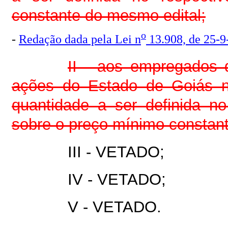
constante do mesmo edital;
o
-
Redação dada pela Lei n
13.908, de 25-9
II - aos empregados 
ações do Estado de Goiás 
quantidade a ser definida n
sobre o preço mínimo constan
III - VETADO;
IV - VETADO;
V - VETADO.