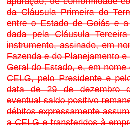
apuração, de conformidade c
da Cláusula Primeira do Ter
entre o Estado de Goiás e a
dada pela Cláusula Terceira
instrumento, assinado, em no
Fazenda e do Planejamento e 
Geral do Estado, e, em nome
CELG, pelo Presidente e pel
data de 29 de dezembro d
eventual saldo positivo reman
débitos expressamente assum
a CELG e transferidos à empr