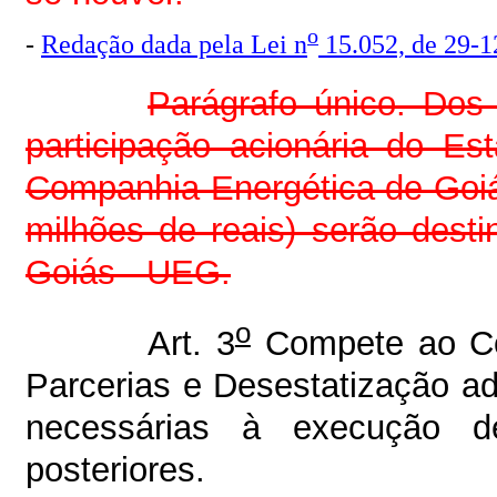
o
-
Redação dada pela Lei n
15.052, de 29-1
Parágrafo único. Dos
participação acionária do Es
Companhia Energética de Goiá
milhões de reais) serão dest
Goiás - UEG.
o
Art. 3
Compete ao Con
Parcerias e Desestatização ad
necessárias à execução d
posteriores.