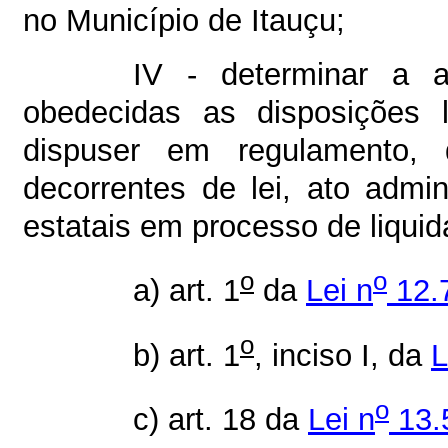
no Município de Itauçu;
IV - determinar a 
obedecidas as disposições 
dispuser em regulamento, 
decorrentes de lei, ato admin
estatais em processo de liqui
o
o
a) art. 1
da
Lei n
12.
o
b) art. 1
, inciso I, da
L
o
c) art. 18 da
Lei n
13.