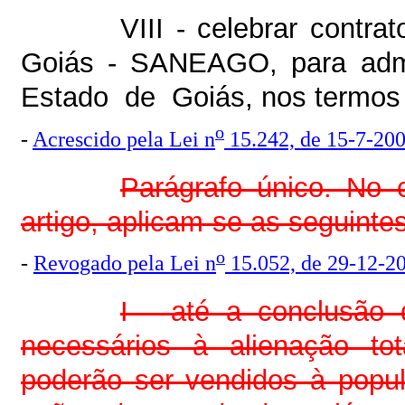
VIII - celebrar cont
Goiás - SANEAGO, para admin
Estado de Goiás, nos termos d
o
-
Acrescido pela Lei n
15.242, de 15-7-20
Parágrafo único. No c
artigo, aplicam-se as seguinte
o
-
Revogado pela Lei n
15.052, de 29-12-2
I - até a conclusão 
necessários à alienação tot
poderão ser vendidos à popu