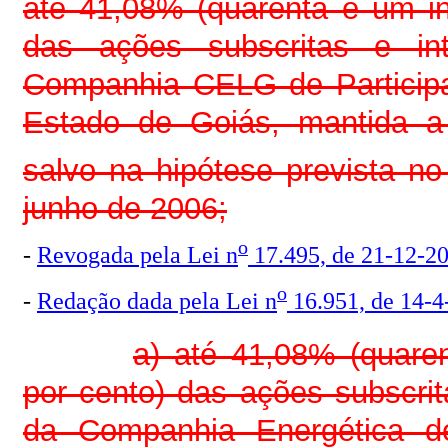
até 41,08% (quarenta e um in
das ações subscritas e int
Companhia CELG de Particip
Estado de Goiás, mantida a 
salvo na hipótese prevista no
junho de 2006;
o
-
Revogada pela Lei n
17.495, de 21-12-2
o
-
Redação dada pela Lei n
16.951, de 14-4
a) até 41,08% (quaren
por cento) das ações subscrita
da Companhia Energética d