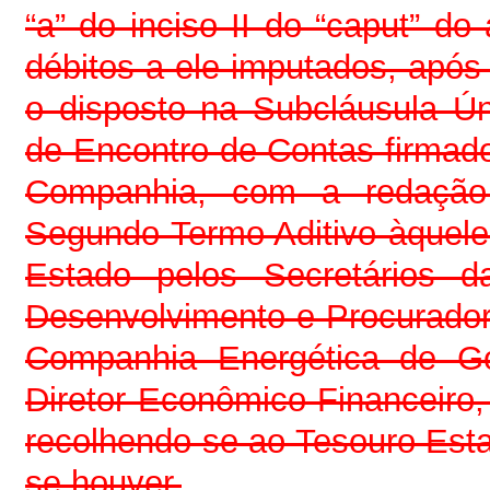
“a” do inciso II do “caput” do 
débitos a ele imputados, apó
o disposto na Subcláusula Ú
de Encontro de Contas firmado
Companhia, com a redação 
Segundo Termo Aditivo àquel
Estado pelos Secretários 
Desenvolvimento e Procurador
Companhia Energética de Go
Diretor Econômico-Financeiro
recolhendo-se ao Tesouro Esta
se houver.