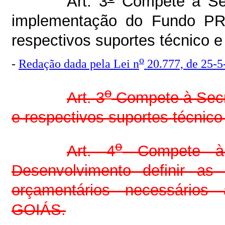
Art. 3
Compete à Sec
implementação do Fundo P
respectivos suportes técnico e
o
-
Redação dada pela Lei n
20.777, de 25-5
o
Art. 3
Compete à Secr
e respectivos suportes técni
o
Art. 4
Compete à S
Desenvolvimento definir as 
orçamentários necessári
GOIÁS.