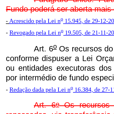
Fundo poderá ser aberta mais 
o
-
Acrescido pela Lei n
15.945, de 29-12-2
o
-
Revogado pela Lei n
19.505, de 21-11-20
o
Art. 6
Os recursos do
conforme dispuser a Lei Orça
ou entidades executoras dos
por intermédio de fundo especi
o
-
Redação dada pela Lei n
16.384, de 27-1
o
Art. 6
Os recursos