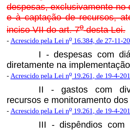
despesas, exclusivamente no 
e à captação de recursos, até
o
inciso VII do art. 7
desta Lei.
o
-
Acrescido
pela Lei n
16.384, de 27-11-20
I - despesas com diár
diretamente na implementação
o
-
Acrescido pela Lei n
19.261, de 19-4-20
II - gastos com di
recursos e monitoramento dos
o
-
Acrescido pela Lei n
19.261, de 19-4-20
III - dispêndios com