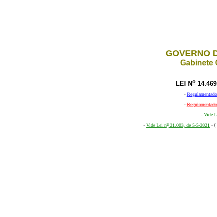
GOVERNO D
Gabinete 
o
LEI N
14.469
-
Regulamentado 
-
Regulamentado 
-
Vide L
o
-
Vide Lei n
21.003, de 5-5-2021
- (