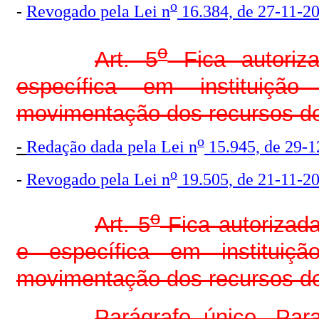
o
-
Revogado pela Lei n
16.384, de 27-11-20
o
Art. 5
Fica autoriza
específica em instituição
movimentação dos recursos
o
-
Redação dada pela Lei n
15.945, de 29-1
o
-
Revogado pela Lei n
19.505, de 21-11-20
o
Art. 5
Fica autorizada
e específica em instituiçã
movimentação dos recursos
Parágrafo único. Par