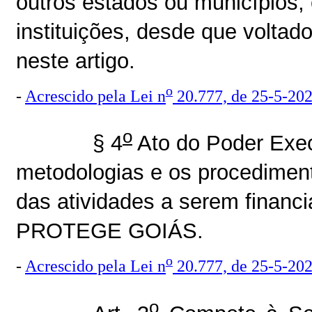
outros estados ou municípios, 
instituições, desde que voltado
neste artigo.
o
-
Acrescido pela Lei n
20.777, de 25-5-20
o
§ 4
Ato do Poder Execu
metodologias e os procediment
das atividades a serem finan
PROTEGE GOIÁS.
o
-
Acrescido pela Lei n
20.777, de 25-5-20
o