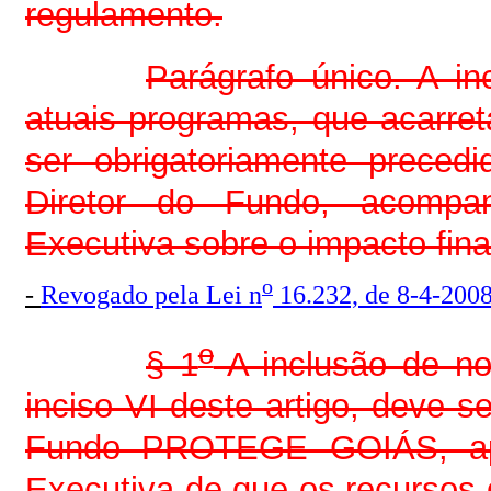
regulamento.
Parágrafo único. A i
atuais programas, que acarr
ser obrigatoriamente preced
Diretor do Fundo, acompa
Executiva sobre o impacto fina
o
-
Revogado pela Lei n
16.232, de 8-4-200
o
§ 1
A inclusão de no
inciso VI deste artigo, deve s
Fundo PROTEGE GOIÁS, apó
Executiva de que os recursos 