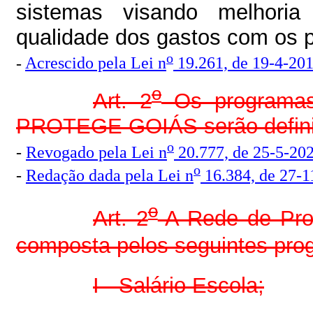
sistemas visando melhoria
qualidade dos gastos com os p
o
-
Acrescido pela Lei n
19.261, de 19-4-20
o
Art. 2
Os programas
PROTEGE GOIÁS serão definid
o
-
Revogado pela Lei n
20.777, de 25-5-202
o
-
Redação dada pela Lei n
16.384, de 27-1
o
Art. 2
A Rede de Prot
composta pelos seguintes prog
I - Salário Escola;