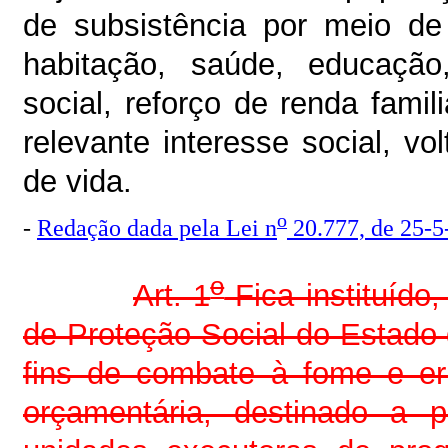
de subsistência por meio de
habitação, saúde, educação
social, reforço de renda fami
relevante interesse social, v
de vida.
o
-
Redação dada pela Lei n
20.777, de 25-5
o
Art. 1
Fica instituído
de Proteção Social do Estad
fins de combate à fome e er
orçamentária, destinado a p