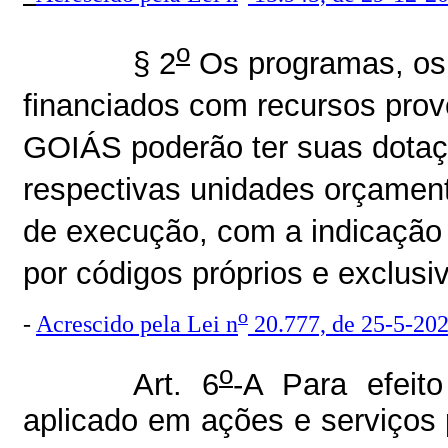
o
§ 2
Os programas, os 
financiados com recursos pr
GOIÁS poderão ter suas dotaç
respectivas unidades orçament
de execução, com a indicação 
por códigos próprios e exclusi
o
-
Acrescido pela Lei n
20.777, de 25-5-20
o
Art. 6
-A Para efeito
aplicado em ações e serviços 