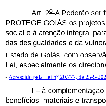
o
Art. 2
-A Poderão ser 
PROTEGE GOIÁS os projetos e 
social e à atenção integral p
das desigualdades e da vulnera
Estado de Goiás, com observân
Lei, especialmente os direcion
o
-
Acrescido pela Lei n
20.777, de 25-5-20
I – à complementação
benefícios, materiais e transp