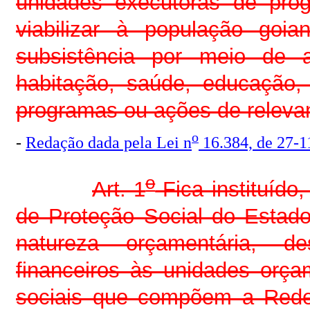
unidades executoras de prog
viabilizar à população goi
subsistência por meio de a
habitação, saúde, educação, 
programas ou ações de relevant
o
-
Redação dada pela Lei n
16.384, de 27-1
o
Art. 1
Fica instituído
de Proteção Social do Esta
natureza orçamentária, de
financeiros às unidades orç
sociais que compõem a Rede