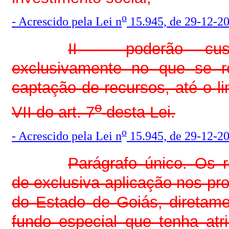
o
- Acrescido pela Lei n
15.945, de 29-12-20
II - poderão cus
exclusivamente no que se r
captação de recursos, até o li
o
VII do art. 7
desta Lei.
o
- Acrescido pela Lei n
15.945, de 29-12-20
Parágrafo único. O
de exclusiva aplicação nos p
do Estado de Goiás, diretame
fundo especial que tenha at