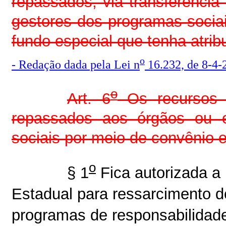
repassados, via transferência
gestores dos programas sociai
fundo especial que tenha atri
o
- Redação dada pela Lei n
16.232, de 8-4-
o
Art. 6
Os recursos
repassados aos órgãos ou e
sociais por meio de convênio e
o
§ 1
Fica autorizada a 
Estadual para ressarcimento d
programas de responsabilid