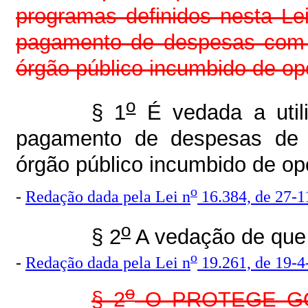
programas definidos nesta Le
pagamento de despesas com 
órgão público incumbido de ope
o
§ 1
É vedada a util
pagamento de despesas de
órgão público incumbido de ope
o
-
Redação dada pela Lei n
16.384, de 27-1
o
§ 2
A vedação de que 
o
-
Redação dada pela Lei n
19.261, de 19-4
o
§ 2
O PROTEGE GOIÁ