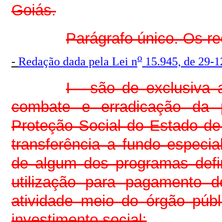
Goiás.
Parágrafo único. Os
o
-
Redação dada pela Lei n
15.945, de 29-1
I - são de exclusiva
combate e erradicação da 
Proteção Social do Estado de
transferência a fundo especi
de algum dos programas defi
utilização para pagamento
atividade meio do órgão públ
investimento social;