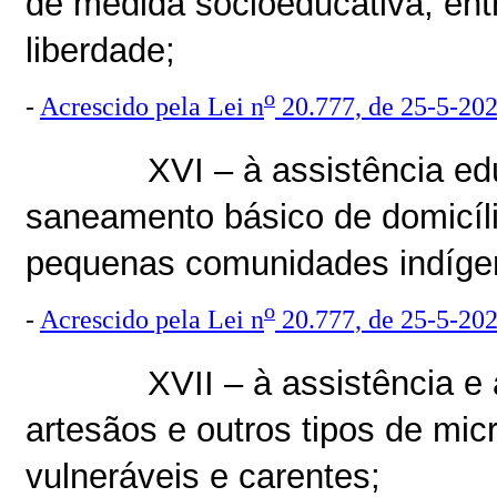
de medida socioeducativa, entr
liberdade;
o
-
Acrescido pela Lei n
20.777, de 25-5-20
XVI – à assistência ed
saneamento básico de domicíli
pequenas comunidades indíge
o
-
Acrescido pela Lei n
20.777, de 25-5-20
XVII – à assistência e 
artesãos e outros tipos de mi
vulneráveis e carentes;