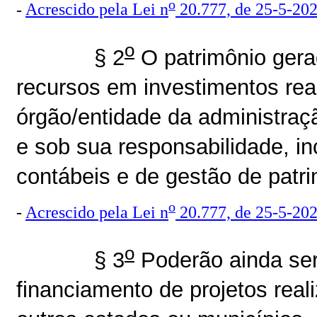
o
-
Acrescido pela Lei n
20.777, de 25-5-20
o
§ 2
O patrimônio gerad
recursos em investimentos rea
órgão/entidade da administraçã
e sob sua responsabilidade, i
contábeis e de gestão de patri
o
-
Acrescido pela Lei n
20.777, de 25-5-20
o
§ 3
Poderão ainda ser 
financiamento de projetos rea