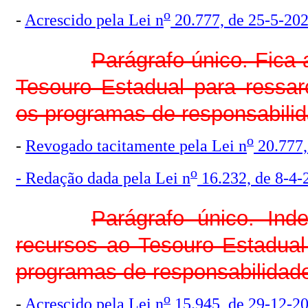
o
-
Acrescido pela Lei n
20.777, de 25-5-20
Parágrafo único. Fica 
Tesouro Estadual para ressa
os programas de responsabi
o
-
Revogado tacitamente
pela Lei n
20.777,
o
- Redação dada pela Lei n
16.232, de 8-4-
Parágrafo único. In
recursos ao Tesouro Estadua
programas de responsabilid
o
-
Acrescido pela Lei n
15.945, de 29-12-2