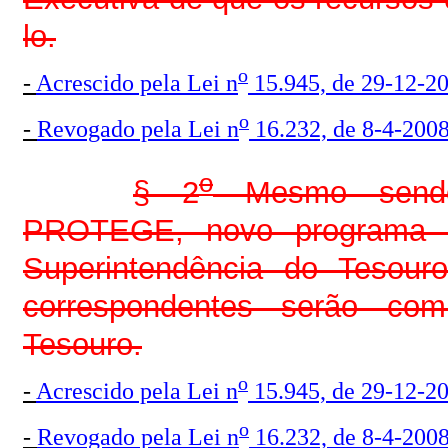
lo.
o
-
Acrescido pela Lei n
15.945, de 29-12-2
o
-
Revogado pela Lei n
16.232, de 8-4-200
o
§ 2
Mesmo sendo 
PROTEGE, novo programa p
Superintendência do Tesour
correspondentes serão co
Tesouro.
o
-
Acrescido pela Lei n
15.945, de 29-12-2
o
-
Revogado pela Lei n
16.232, de 8-4-200