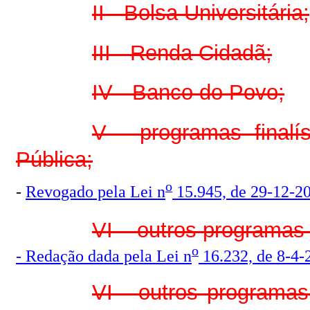
II - Bolsa Universitária;
III - Renda Cidadã;
IV - Banco do Povo;
V - programas finalí
Pública;
o
-
Revogado pela Lei n
15.945, de 29-12-2
VI – outros programas 
o
- Redação dada pela Lei n
16.232, de 8-4-
VI - outros programas