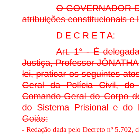
O GOVERNADOR DO
atribuições constitucionais e 
D E C R E T A:
Art. 1° - É delegad
Justiça, Professor JÔNATHA
lei, praticar os seguintes at
Geral da Polícia Civil, do
Comando-Geral do Corpo de 
do Sistema Prisional e do 
Goiás:
-
Redação dada pelo Decreto nº 5.702, 