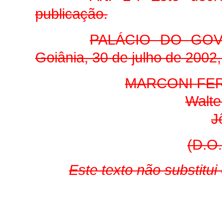
publicação.
PALÁCIO DO GO
Goiânia, 30 de julho de 2002,
MARCONI FER
Walte
J
(D.O.
Este texto não substitu