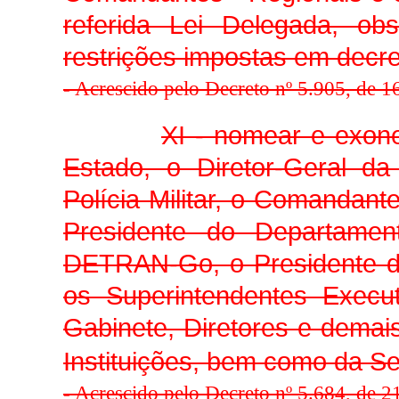
referida Lei Delegada, ob
restrições impostas em decr
-
Acrescido pelo Decreto nº 5.905, de 
XI - nomear e exon
Estado, o Diretor-Geral da
Polícia Militar, o Comandant
Presidente do Departamen
DETRAN-Go, o Presidente da
os Superintendentes Execut
Gabinete, Diretores e demais
Instituições, bem como da Se
-
Acrescido pelo Decreto nº 5.684, de 