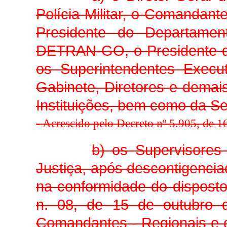
Polícia Militar, o Comandant
Presidente do Departamen
DETRAN-GO, o Presidente da
os Superintendentes Execut
Gabinete, Diretores e demais
Instituições, bem como da Se
-
Acrescido pelo Decreto nº 5.905, de 
b) os Supervisores
Justiça, após descontigencia
na conformidade do disposto 
n. 08, de 15 de outubro 
Comandantes - Regionais e 