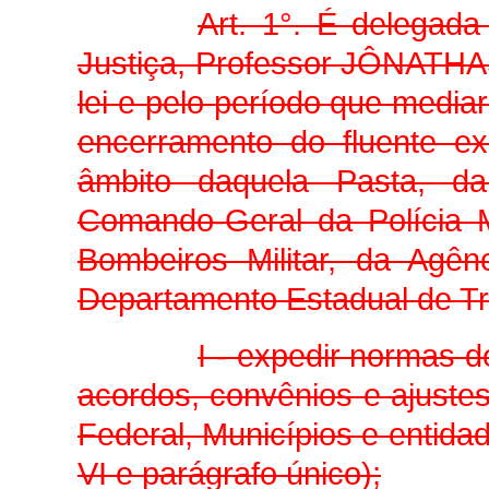
Art. 1°. É delegad
Justiça, Professor JÔNATHA
lei e pelo período que media
encerramento do fluente exe
âmbito daquela Pasta, da 
Comando-Geral da Polícia M
Bombeiros Militar, da Agên
Departamento Estadual de Tr
I - expedir normas 
acordos, convênios e ajustes
Federal, Municípios e entidade
VI e parágrafo único);