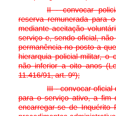
II - convocar polic
reserva remunerada para o s
mediante aceitação voluntár
serviço e, sendo oficial, nã
permanência no posto a que 
hierarquia policial-militar, 
não inferior a oito anos (Le
11.416/91, art. 9º);
III - convocar oficia
para o serviço ativo, a fim
encarregar-se de Inquérito P