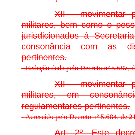
XII - movimentar p
militares, bem como o pess
jurisdicionados à Secretar
consonância com as dis
pertinentes.
-
Redação dada pelo Decreto nº 5.687, 
XII - movimentar p
militares, em consonân
regulamentares pertinentes.
-
Acrescido pelo Decreto nº 5.684, de 
Art. 2º. Este dec