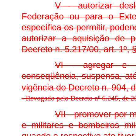
V - autorizar des
Federação ou para o Exte
específica os permitir, poden
autorizar a aquisição de 
Decreto n. 5.217/00, art. 1º, §
VI - agregar e re
conseqüência, suspensa, até
vigência do Decreto n. 904, d
-
Revogado pelo Decreto nº 6.245, de 20
VII - promover por m
e militares e bombeiros mil
quando o respectivo ato tive