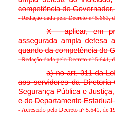
competência do Governador, 
-
Redação dada pelo Decreto nº 5.663, 
X - aplicar, em p
assegurada ampla defesa ao
quando da competência do Go
-
Redação dada pelo Decreto nº 5.641, 
a) no art. 311 da Le
aos servidores da Diretoria-
Segurança Pública e Justiça,
e do Departamento Estadual
-
Acrescido pelo Decreto nº 5.641, de 