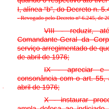
I, alínea “b”, do Decreto n. 5
-
Revogado pelo Decreto nº 6.245, de 20
VIII - reduzir, 
Comandante-Geral da Corpo
serviço arregimentado de que
de abril de 1976;
IX - apreciar e 
consonância com o art. 55, 
abril de 1976;
X - instaurar proc
ampla defesa ao indiciado,