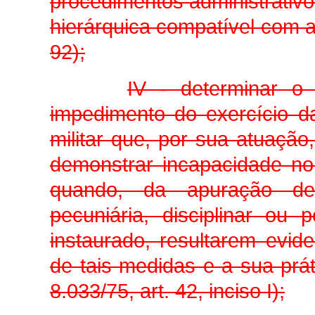
procedimentos administrativos
hierárquica compatível com a d
92);
IV - determinar o
impedimento do exercício da
militar que, por sua atuação
demonstrar incapacidade no 
quando, da apuração de 
pecuniária, disciplinar ou
instaurado, resultarem evid
de tais medidas e a sua prát
8.033/75, art. 42, inciso I);