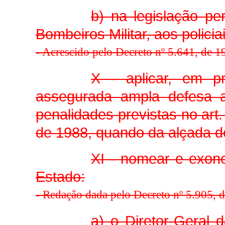
b) na legislação pe
Bombeiros Militar, aos policia
-
Acrescido pelo Decreto nº 5.641, de 
X - aplicar, em p
assegurada ampla defesa ao 
penalidades previstas no art.
de 1988, quando da alçada d
XI - nomear e exon
Estado:
-
Redação dada pelo Decreto nº 5.905, 
a) o Diretor-Geral 