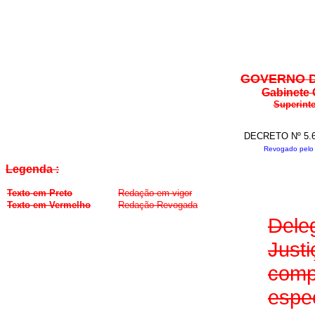
GOVERNO D
Gabinete 
Superinte
DECRETO Nº 5.6
Revogado pelo 
Legenda :
Texto em Preto
Redação em vigor
Texto em Vermelho
Redação Revogada
Dele
Jus
comp
espec