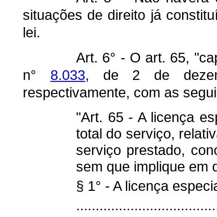
situações de direito já consti
lei.
Art. 6° - O art. 65, "ca
n°
8.033
, de 2 de dezem
respectivamente, com as segui
"Art. 65 - A licença e
total do serviço, rela
serviço prestado, conc
sem que implique em qu
§ 1° - A licença espec
....................................