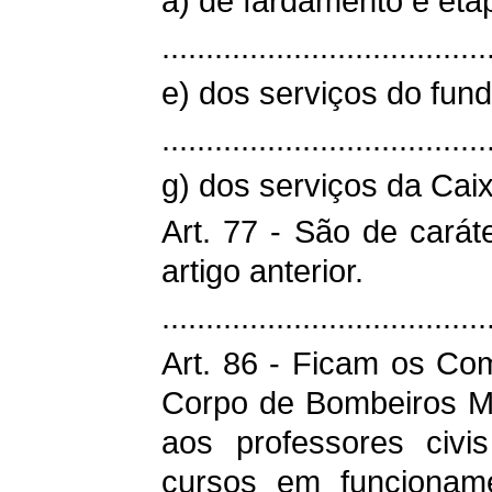
a) de fardamento e eta
.....................................
e) dos serviços do fund
.....................................
g) dos serviços da Ca
Art. 77 - São de carát
artigo anterior.
.....................................
Art. 86 - Ficam os Com
Corpo de Bombeiros Mi
aos professores civi
cursos em funcioname