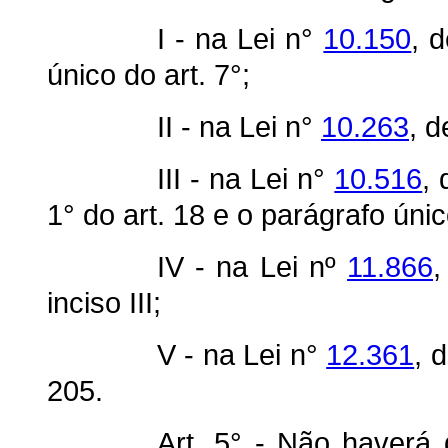
I - na Lei n°
10.150
, 
único do art. 7°;
II - na Lei n°
10.263
, d
III - na Lei n°
10.516
,
1° do art. 18 e o parágrafo únic
IV - na Lei nº
11.866
,
inciso III;
V - na Lei n°
12.361
, 
205.
Art. 5° - Não haverá