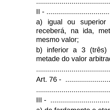
.....................................
II - ................................
a) igual ou superio
receberá, na ida, met
mesmo valor;
b) inferior a 3 (três
metade do valor arbitra
.....................................
Art. 76 - .........................
.....................................
III - ...............................