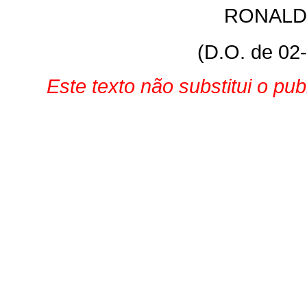
RONALD
(D.O. de 02
Este texto não substitui o p