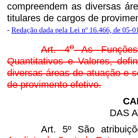
compreendem as diversas áre
titulares de cargos de provimen
-
Redação dada pela Lei nº 16.466, de 05-01
o
Art. 4
As Funções 
Quantitativos e Valores, de
diversas áreas de atuação e se
de provimento efetivo.
CA
DAS 
Art. 5º São atribuiç