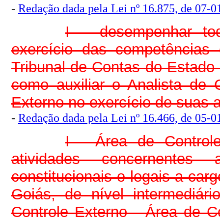
-
Redação dada pela Lei nº 16.875, de 07-01
I – desempenhar tod
exercício das competências 
Tribunal de Contas do Estado 
como auxiliar o Analista de 
Externo no exercício de suas a
-
Redação dada pela Lei nº 16.466, de 05-01
I - Área de Control
atividades concernentes
constitucionais e legais a car
Goiás, de nível intermediár
Controle Externo - Área de C