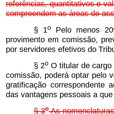
referências, quantitativos e va
compreendem as áreas de asses
o
§ 1
Pelo menos 20%
provimento em comissão, pre
por servidores efetivos do Trib
o
§ 2
O titular de cargo
comissão, poderá optar pelo 
gratificação correspondente 
das vantagens pessoais a que t
o
§ 3
As nomenclaturas