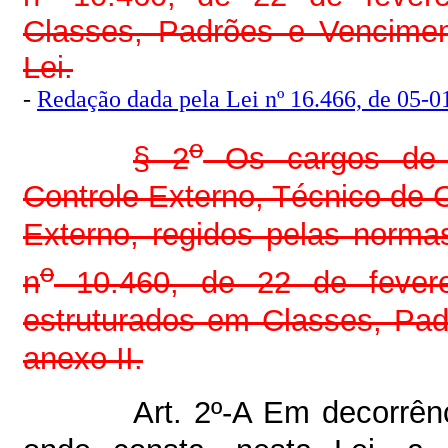
Classes, Padrões e Vencimen
Lei.
-
Redação dada pela Lei nº 16.466, de 05-01
o
§ 2
Os cargos de p
Controle Externo, Técnico de C
Externo, regidos pelas normas
o
n
10.460, de 22 de fevere
estruturados em Classes, Pad
anexo II.
Art. 2º-A Em decorrênc