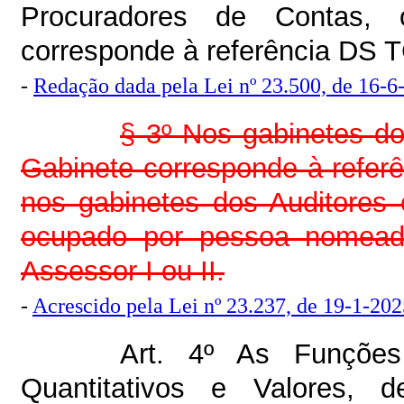
Procuradores de Contas,
corresponde à referência DS TC
-
Redação dada pela Lei nº 23.500, de 16-6
§ 3º Nos gabinetes do
Gabinete corresponde à referê
nos gabinetes dos Auditores
ocupado por pessoa nomead
Assessor I ou II.
-
Acrescido pela Lei nº 23.237, de 19-1-202
Art. 4º As Funções
Quantitativos e Valores, 