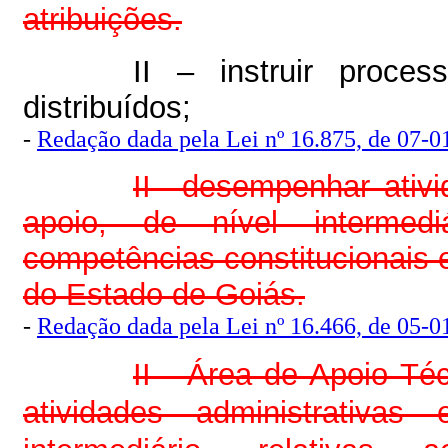
atribuições.
II – instruir proce
distribuídos;
-
Redação dada pela Lei nº 16.875, de 07-01
II –desempenhar ativi
apoio, de nível intermedi
competências constitucionais e
do Estado de Goiás.
-
Redação dada pela Lei nº 16.466, de 05-01
II - Área de Apoio Té
atividades administrativas