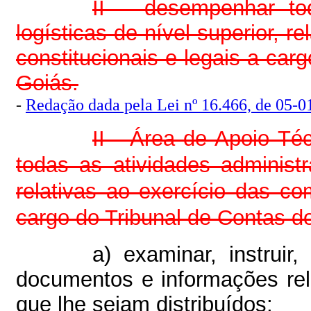
II – desempenhar tod
logísticas de nível superior, 
constitucionais e legais a car
Goiás.
-
Redação dada pela Lei nº 16.466, de 05-01
II - Área de Apoio Té
todas as atividades administra
relativas ao exercício das co
cargo do Tribunal de Contas d
a) examinar, instruir
documentos e informações rela
que lhe sejam distribuídos;