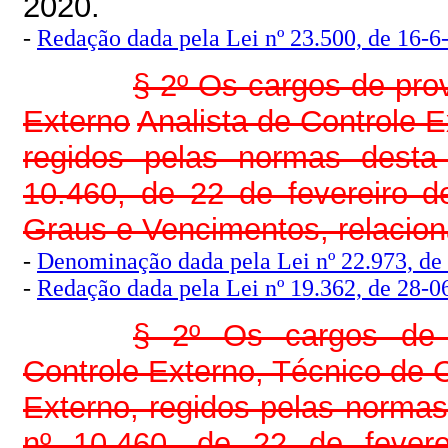
2020.
-
Redação dada pela Lei nº 23.500, de 16-6
§ 2º Os cargos de prov
Externo
Analista de Controle E
regidos pelas normas desta 
10.460, de 22 de fevereiro d
Graus e Vencimentos, relacion
-
Denominação dada pela Lei nº 22.973, de
-
Redação dada pela Lei nº 19.362, de 28-0
§ 2º Os cargos de p
Controle Externo, Técnico de C
Externo, regidos pelas normas 
nº 10.460, de 22 de fevere