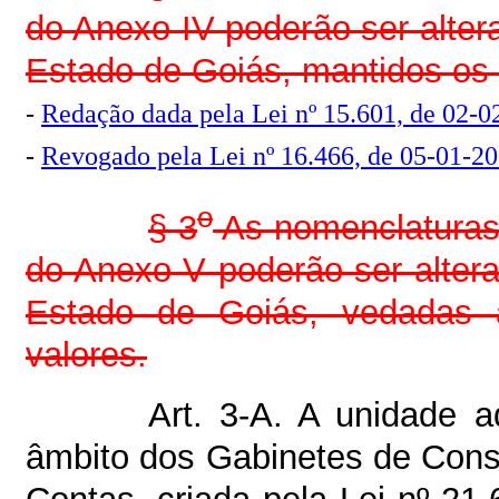
do Anexo IV poderão ser alter
Estado de Goiás, mantidos os q
-
Redação dada pela Lei nº 15.601, de 02-0
-
Revogado pela Lei nº 16.466, de 05-01-200
o
§ 3
As nomenclaturas
do Anexo V poderão ser altera
Estado de Goiás, vedadas a
valores.
Art. 3-A. A unidade a
âmbito dos Gabinetes de Conse