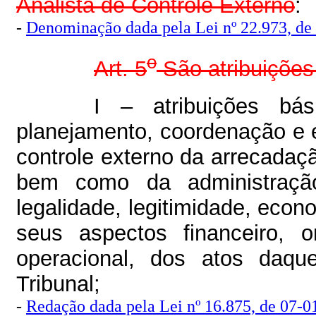
Analista de Controle Externo
:
-
Denominação dada pela Lei nº 22.973, de
o
Art. 5
São atribuições 
I – atribuições bás
planejamento, coordenação e e
controle externo da arrecadaç
bem como da administraçã
legalidade, legitimidade, econ
seus aspectos financeiro, or
operacional, dos atos daqu
Tribunal;
-
Redação dada pela Lei nº 16.875, de 07-01