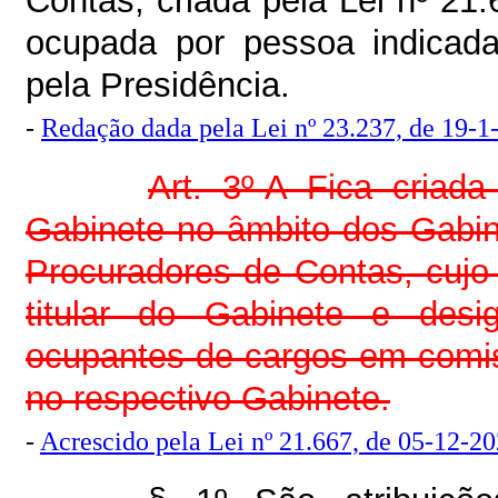
Contas, criada pela Lei nº 21
ocupada por pessoa indicada 
pela Presidência.
-
Redação dada pela Lei nº 23.237, de 19-1
Art. 3º-A Fica criada
Gabinete no âmbito dos Gabin
Procuradores de Contas, cujo
titular do Gabinete e desi
ocupantes de cargos em comis
no respectivo Gabinete.
-
Acrescido pela Lei nº 21.667, de 05-12-2