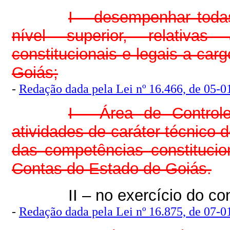
I – desempenhar todas
nível superior, relativa
constitucionais e legais a car
Goiás;
-
Redação dada pela Lei nº 16.466, de 05-01
I - Área de Control
atividades de caráter técnico d
das competências constitucio
Contas do Estado de Goiás.
II – no exercício do co
-
Redação dada pela Lei nº 16.875, de 07-01