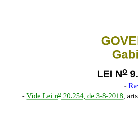
GOVE
Gabi
o
LEI N
9
-
Re
o
-
Vide Lei n
20.254, de 3-8-2018
, art