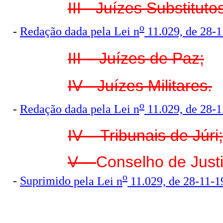
III - Juízes Substituto
o
-
Redação dada pela Lei n
11.029, de 28-
III – Juízes de Paz;
IV - Juízes Militares.
o
-
Redação dada pela Lei n
11.029, de 28-
IV – Tribunais de Júri;
V –
Conselho de Justi
o
-
Suprimido
pela Lei n
11.029, de 28-11-1