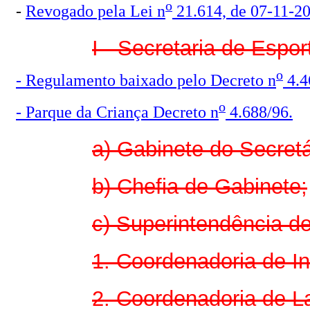
o
-
Revogado pela Lei n
21.614, de 07-11-2
I - Secretaria de Espor
o
- Regulamento baixado pelo Decreto n
4.4
o
- Parque da Criança Decreto n
4.688/96.
a) Gabinete do Secretá
b) Chefia de Gabinete;
c) Superintendência de
1. Coordenadoria de In
2. Coordenadoria de L