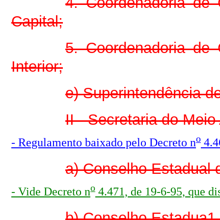
4. Coordenadoria de 
Capital;
5. Coordenadoria de 
Interior;
e) Superintendência d
II - Secretaria do Mei
o
- Regulamento baixado pelo Decreto n
4.4
a) Conselho Estadual
o
- Vide Decreto n
4.471, de 19-6-95, que di
b) Conselho Estadua1