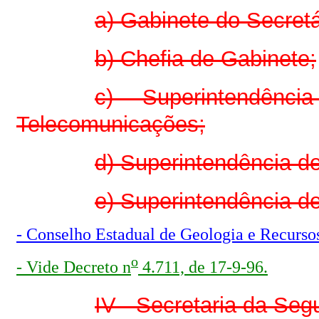
a) Gabinete do Secretá
b) Chefia de Gabinete;
c) Superintendênc
Telecomunicações;
d) Superintendência d
e) Superintendência d
- Conselho Estadual de Geologia e Recurso
o
- Vide Decreto n
4.711, de 17-9-96.
IV - Secretaria da Seg