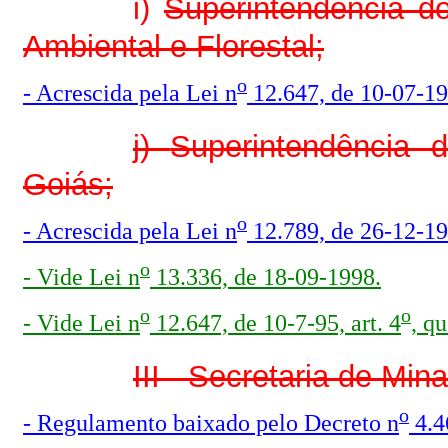
i)
Superintendência d
Ambiental e Florestal;
o
- Acrescida pela Lei n
12.647, de 10-07-199
j)
Superintendência 
Goiás;
o
- Acrescida pela Lei n
12.789, de 26-12-199
o
- Vide Lei n
13.336, de 18-09-1998.
o
o
- Vide Lei n
12.647, de 10-7-95, art. 4
, q
III - Secretaria de Mi
o
- Regulamento baixado pelo Decreto n
4.4