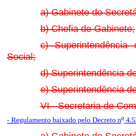
a) Gabinete do Secretá
b) Chefia de Gabinete;
c) Superintendência
Social;
d) Superintendência d
e) Superintendência d
VI - Secretaria de Com
o
- Regulamento baixado pelo Decreto n
4.5