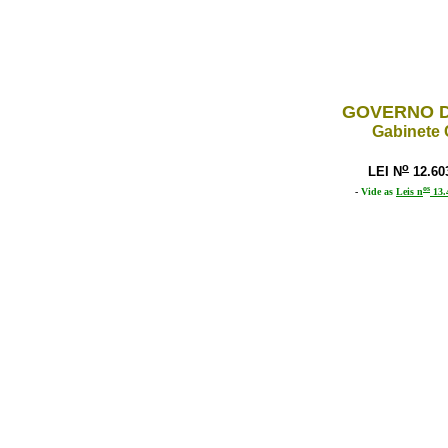
GOVERNO D
Gabinete 
o
LEI N
12.60
os
-
Vide as
Leis n
13.