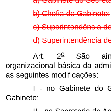
a) Gabinete do Secretá
b) Chefia de Gabinete;
c) Superintendência d
d) Superintendência d
o
Art. 2
São ainda
organizacional básica da admi
as seguintes modificações:
I - no Gabinete do G
Gabinete;