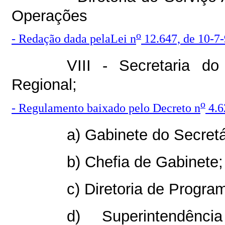
Operações
o
- Redação dada pelaLei n
12.647, de 10-7-9
VIII - Secretaria d
Regional;
o
- Regulamento baixado pelo Decreto n
4.6
a) Gabinete do Secretá
b) Chefia de Gabinete;
c) Diretoria de Progra
d) Superintendênc