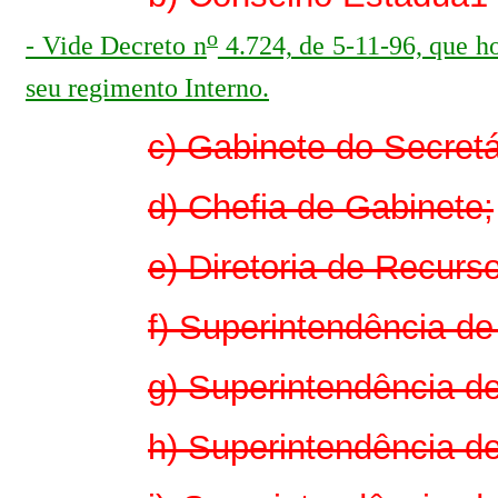
o
- Vide Decreto n
4.724, de 5-11-96, que 
seu regimento Interno.
c) Gabinete do Secretá
d) Chefia de Gabinete;
e) Diretoria de Recurs
f) Superintendência d
g) Superintendência d
h) Superintendência d